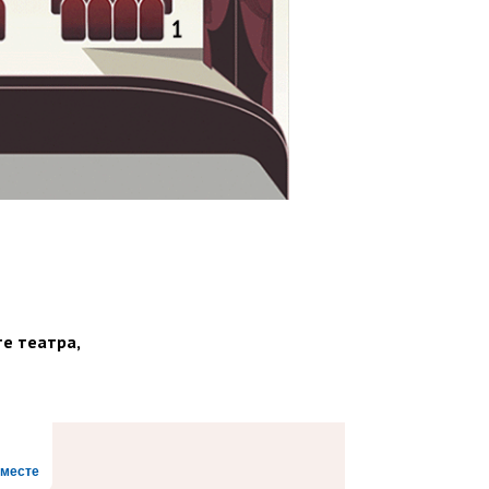
те театра,
месте