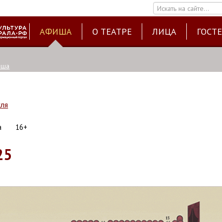
Искать на сайте...
АФИША
О ТЕАТРЕ
ЛИЦА
ГОСТ
иша
кля
а
16+
25