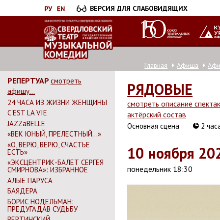
Перейти
ВЕРСИЯ ДЛЯ СЛАБОВИДЯЩИХ
к
основному
содержанию
Главная
Афиша
Аф
РЕПЕРТУАР
смотреть
РЯДОВЫЕ
афишу...
24 ЧАСА ИЗ ЖИЗНИ ЖЕНЩИНЫ
смотреть описание спекта
C'EST LA VIE
актёрский состав
JAZZaBELLE
Основная сцена
2 час
«ВЕК ЮНЫЙ, ПРЕЛЕСТНЫЙ…»
«О, ВЕРЮ, ВЕРЮ, СЧАСТЬЕ
10 ноября 20
ЕСТЬ»
«ЭКСЦЕНТРИК-БАЛЕТ СЕРГЕЯ
понедельник 18:30
СМИРНОВА»: ИЗБРАННОЕ
АЛЫЕ ПАРУСА
БАЯДЕРА
БОРИС НОДЕЛЬМАН:
ПРЕДУГАДАВ СУДЬБУ
ВЕРТИНСКИЙ