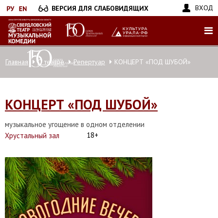
Перейти
ВХОД
ВЕРСИЯ ДЛЯ СЛАБОВИДЯЩИХ
к
основному
содержанию
Главная
О театре
Репертуар
КОНЦЕРТ «ПОД ШУБОЙ»
КОНЦЕРТ «ПОД ШУБОЙ»
музыкальное угощение в одном отделении
18+
Хрустальный зал