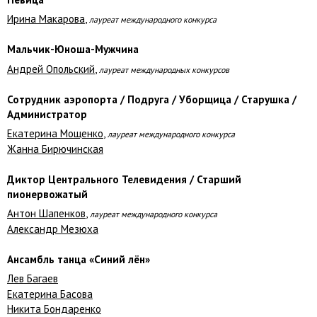
Ирина Макарова
,
лауреат международного конкурса
Мальчик-Юноша-Мужчина
Андрей Опольский
,
лауреат международных конкурсов
Сотрудник аэропорта / Подруга / Уборщица / Старушка /
Администратор
Екатерина Мощенко
,
лауреат международного конкурса
Жанна Бирючинская
Диктор Центрального Телевидения / Старший
пионервожатый
Антон Шапенков
,
лауреат международного конкурса
Александр Мезюха
Ансамбль танца «Синий лён»
Лев Багаев
Екатерина Басова
Никита Бондаренко