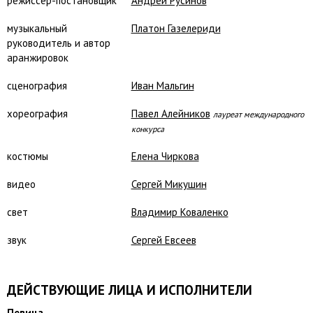
режиссёр-постановщик
Андрей Русинов
музыкальный
Платон Газелериди
руководитель и автор
аранжировок
сценография
Иван Мальгин
хореография
Павел Алейников
лауреат международного
конкурса
костюмы
Елена Чиркова
видео
Сергей Микушин
свет
Владимир Коваленко
звук
Сергей Евсеев
ДЕЙСТВУЮЩИЕ ЛИЦА И ИСПОЛНИТЕЛИ
Певица