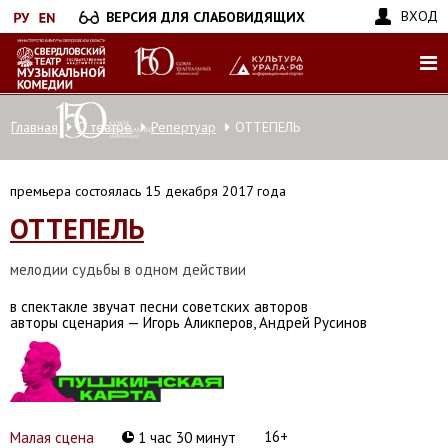
Перейти
ВХОД
ВЕРСИЯ ДЛЯ СЛАБОВИДЯЩИХ
к
основному
содержанию
Главная
О театре
Репертуар
ОТТЕПЕЛЬ
премьера состоялась 15 декабря 2017 года
ОТТЕПЕЛЬ
мелодии судьбы в одном действии
в спектакле звучат песни советских авторов
авторы сценария — Игорь Аликперов, Андрей Русинов
16+
Малая сцена
1 час 30 минут