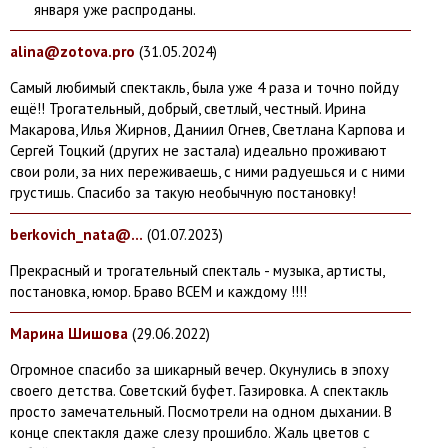
января уже распроданы.
alina@zotova.pro
(31.
05.2024)
Самый любимый спектакль, была уже 4 раза и точно пойду
ещё!! Трогательный, добрый, светлый, честный. Ирина
Макарова, Илья Жирнов, Даниил Огнев, Светлана Карпова и
Сергей Тоцкий (других не застала) идеально проживают
свои роли, за них переживаешь, с ними радуешься и с ними
грустишь. Спасибо за такую необычную постановку!
berkovich_nata@...
(01.
07.2023)
Прекрасный и трогательный спекталь - музыка, артисты,
постановка, юмор. Браво ВСЕМ и каждому !!!!
Марина Шишова
(29.
06.2022)
Огромное спасибо за шикарный вечер. Окунулись в эпоху
своего детства. Советский буфет. Газировка. А спектакль
просто замечательный. Посмотрели на одном дыхании. В
конце спектакля даже слезу прошибло. Жаль цветов с