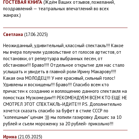
ГОСТЕВАЯ КНИГА
(Ждём Ваших отзывов, пожеланий,
поздравлений — театральных впечатлений во всех
жанрах.)
Светлана
(17.
06.2025)
Неожиданный, удивительный, классный спектакль!!! Какое
мы вчера получили удовольствие от голосов артистов, от
постановки, от репертуара выбранных песен, от
обстановки!!! Браво!!!! Отдельное открытие для нас стало
услышать и увидеть в главной роли Ирину Макарову!!!!
Какая она МОЛОДЕЦ!!! У нее красивый, сильный голос!
Удивлены и восхищены!!! Браво!!! Спасибо всем кто
причастен к созданию и воплощению данного спектакля на
помостках Музкомедии!!! РЕКОМЕНДУЕМ ВСЕМ КТО ЕЩЕ НЕ
СМОТРЕЛ ЭТОТ СПЕКТАКЛЬ-ИДИТЕ!!! P.S. Дополнительно
хочется сказать спасибо за буфет в стиле СССР по
"копеешным" ценам :))) мы попили газировку Дюшес за 10
рублей и съели мороженку за 20 рублей- прикольно!!!
Ирина
(21.
03.2025)