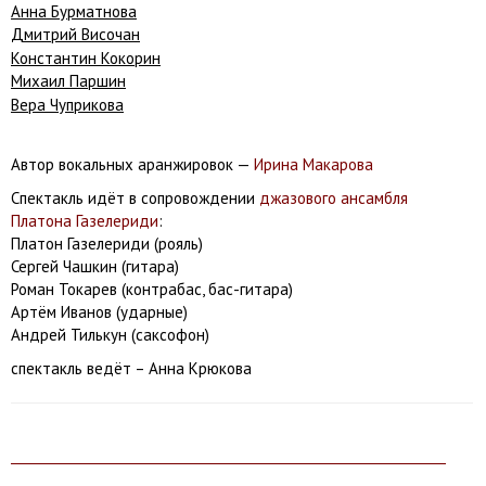
Анна Бурматнова
Дмитрий Височан
Константин Кокорин
Михаил Паршин
Вера Чуприкова
Автор вокальных аранжировок —
Ирина Макарова
Спектакль идёт в сопровождении
джазового ансамбля
Платона Газелериди
:
Платон Газелериди (рояль)
Сергей Чашкин (гитара)
Роман Токарев (контрабас, бас-гитара)
Артём Иванов (ударные)
Андрей Тилькун (саксофон)
спектакль ведёт – Анна Крюкова