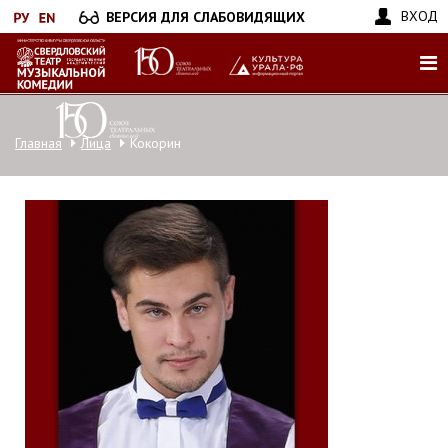
Перейти
ВХОД
ВЕРСИЯ ДЛЯ СЛАБОВИДЯЩИХ
к
основному
содержанию
Главная
Лица
Кокорин