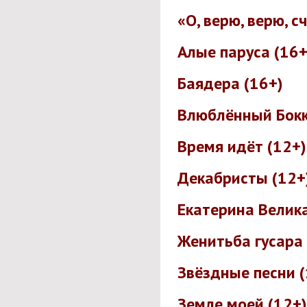
«О, верю, верю, с
Алые паруса (16+
Баядера (16+)
Влюблённый Бокк
Время идёт (12+)
Декабристы (12+
Екатерина Велика
Женитьба гусара 
Звёздные песни (
Земле моей (12+