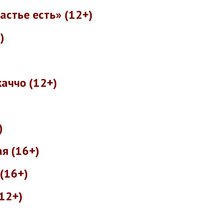
частье есть» (12+)
)
аччо (12+)
)
я (16+)
(16+)
12+)
)