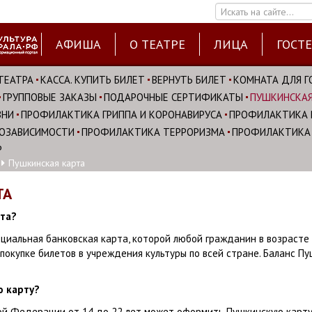
Искать на сайте...
АФИША
О ТЕАТРЕ
ЛИЦА
ГОСТ
ТЕАТРА
КАССА. КУПИТЬ БИЛЕТ
ВЕРНУТЬ БИЛЕТ
КОМНАТА ДЛЯ Г
ГРУППОВЫЕ ЗАКАЗЫ
ПОДАРОЧНЫЕ СЕРТИФИКАТЫ
ПУШКИНСКАЯ
ЗНИ
ПРОФИЛАКТИКА ГРИППА И КОРОНАВИРУСА
ПРОФИЛАКТИКА 
ОЗАВИСИМОСТИ
ПРОФИЛАКТИКА ТЕРРОРИЗМА
ПРОФИЛАКТИКА
Р
Пушкинская карта
ТА
рта?
циальная банковская карта, которой любой гражданин в возрасте 
покупке билетов в учреждения культуры по всей стране. Баланс П
 карту?
й Федерации от 14 до 22 лет может оформить Пушкинскую карту