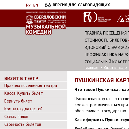
Перейти
ВЕРСИЯ ДЛЯ СЛАБОВИДЯЩИХ
к
основному
содержанию
ПРАВИЛА ПОСЕЩЕНИЯ 
СТОИМОСТЬ БИЛЕТОВ
ЗДОРОВЫЙ ОБРАЗ ЖИ
ПРОФИЛАКТИКА НАРК
СОЦИАЛЬНЫЙ КЛАСТЕ
Главная
Визит в театр
ВИЗИТ В ТЕАТР
ПУШКИНСКАЯ КАР
Правила посещения театра
Что такое Пушкинская ка
Касса. Купить билет
Пушкинская карта — это спе
Вернуть билет
сможет расплачиваться при 
Комната для гостей
обеспечивает государство.
Схемы залов
Как оформить Пушкинскую
Стоимость билетов
Любой гражданин Российско