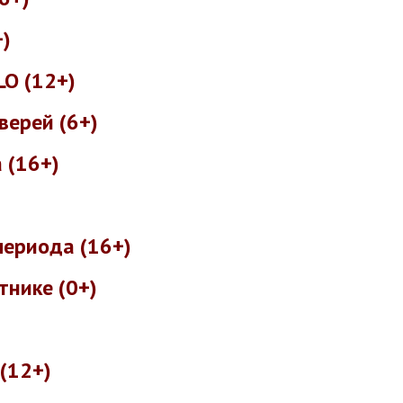
+)
LO (12+)
верей (6+)
 (16+)
периода (16+)
тнике (0+)
(12+)