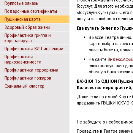
Групповые заказы
Госуслуг. Для этого необхо
Подарочные сертификаты
«Госуслуги.Культура». С ег
получить в любом отделени
Пушкинская карта
Здоровый образ жизни
Где купить билет по Пушк
Профилактика гриппа и
В кассе Театра лично
коронавируса
карте, выбрать спекта
Профилактика ВИЧ-инфекции
оплаты билета, допла
Профилактика
На сайте
Яндекс.Афи
наркозависимости
электронную почту, н
Профилактика терроризма
обычную банковскую к
Профилактика пожаров
ВАЖНО!
По ОДНОЙ Пушкинс
Социальный кластер
Количество мероприятий, 
Даже если по одной Карте 
предъявить ПУШКИНСКУЮ КАР
Не забудьте о необходимо
Проведите в Театре замеча