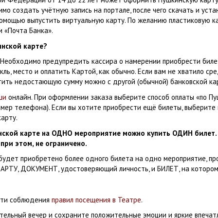
димо создать учётную запись на портале, после чего скачать и уст
о помощью выпустить виртуальную карту. По желанию пластиковую 
и «Почта Банка».
инской карте?
. Необходимо предупредить кассира о намерении приобрести биле
кль, место и оплатить Картой, как обычно. Если вам не хватило ср
тить недостающую сумму можно с другой (обычной) банковской ка
ши
онлайн. При оформлении заказа выберите способ оплаты «по Пу
омер телефона).
Если вы хотите приобрести ещё билеты, выберите
арту.
кой карте на ОДНО мероприятие можно купить ОДИН билет. 
при этом, не ограничено.
будет приобретено более одного билета на одно мероприятие, пр
ТУ, ДОКУМЕНТ, удостоверяющий личность, и БИЛЕТ, на котором 
сти соблюдения
правил посещения в Театре
.
тельный вечер и сохраните положительные эмоции и яркие впечат