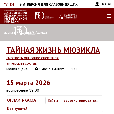
Перейти
ВХОД
ВЕРСИЯ ДЛЯ СЛАБОВИДЯЩИХ
к
основному
содержанию
Главная
Афиша
Афиша
ТАЙНАЯ ЖИЗНЬ МЮЗИКЛА
смотреть описание спектакля
актёрский состав
Малая сцена
1 час 30 минут
12+
15 марта 2026
воскресенье 19:00
ОНЛАЙН-КАССА
Зарегистрироваться
Войти
Как купить?