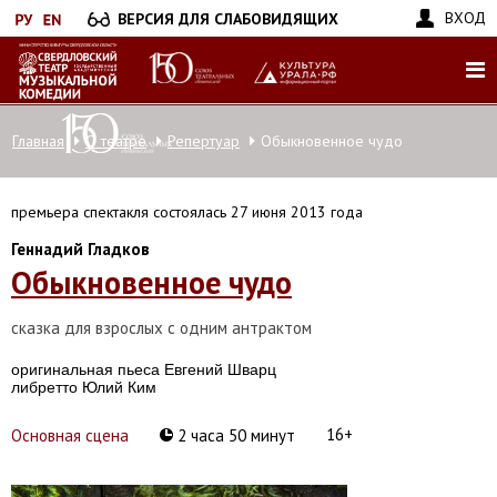
Перейти
ВХОД
ВЕРСИЯ ДЛЯ СЛАБОВИДЯЩИХ
к
основному
содержанию
Главная
О театре
Репертуар
Обыкновенное чудо
премьера спектакля состоялась 27 июня 2013 года
Геннадий Гладков
Обыкновенное чудо
сказка для взрослых с одним антрактом
оригинальная пьеса Евгений Шварц
либретто Юлий Ким
16+
Основная сцена
2 часа 50 минут