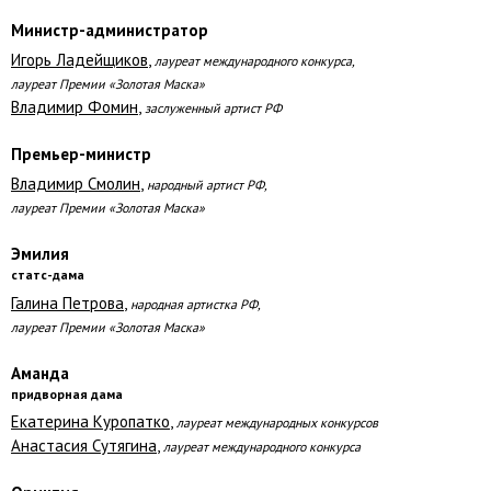
Министр-администратор
Игорь Ладейщиков
,
лауреат международного конкурса,
лауреат Премии «Золотая Маска»
Владимир Фомин
,
заслуженный артист РФ
Премьер-министр
Владимир Смолин
,
народный артист РФ,
лауреат Премии «Золотая Маска»
Эмилия
статс-дама
Галина Петрова
,
народная артистка РФ,
лауреат Премии «Золотая Маска»
Аманда
придворная дама
Екатерина Куропатко
,
лауреат международных конкурсов
Анастасия Сутягина
,
лауреат международного конкурса