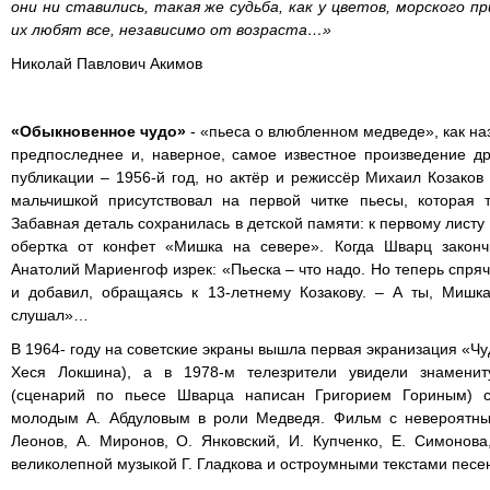
они ни ставились, такая же судьба, как у цветов, морского пр
их любят все, независимо от возраста…»
Николай Павлович Акимов
«Обыкновенное чудо»
- «пьеса о влюбленном медведе», как н
предпоследнее и, наверное, самое известное произведение д
публикации – 1956-й год, но актёр и режиссёр Михаил Козаков 
мальчишкой присутствовал на первой читке пьесы, которая 
Забавная деталь сохранилась в детской памяти: к первому лист
обертка от конфет «Мишка на севере». Когда Шварц закончи
Анатолий Мариенгоф изрек: «Пьеска – что надо. Но теперь спря
и добавил, обращаясь к 13-летнему Козакову. – А ты, Мишка
слушал»…
В 1964- году на советские экраны вышла первая экранизация «Ч
Хеся Локшина), а в 1978-м телезрители увидели знамени
(сценарий по пьесе Шварца написан Григорием Гориным) с
молодым А. Абдуловым в роли Медведя. Фильм с невероятны
Леонов, А. Миронов, О. Янковский, И. Купченко, Е. Симонова
великолепной музыкой Г. Гладкова и остроумными текстами песен