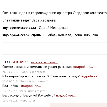
Спектакль идет в сопровождении оркестра Свердловского театр
Спектакль ведет
Вера Хабарова.
звукорежиссер зала
- Сергей Мещеряков
звукорежиссеры сцены
– Любовь Кочнева, Елена Ширшова
СТАТЬИ В ПРЕССЕ
читать все статьи...
Свердловская музкомедия не устает рисковать
подробнее...
26-09-2013, ""Российская газета""
В Екатеринбурге представили "Обыкновенное чудо"
подробнее...
22-09-2013, ""Российская газета""
Волшебно...
подробнее...
03-07-2013, ""Российская газета""
Безрассудно! Безумно! Волшебно?
подробнее...
03-07-2013, ""Weburg.net""