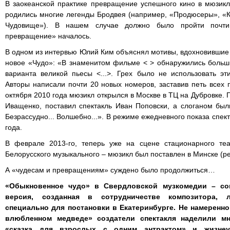
В заокеанской практике превращение успешного кино в мюзикл
родились многие легенды Бродвея (например, «Продюсеры», «К
Чудовище»). В нашем случае должно было пройти почти 
превращение» началось.
В одном из интервью Юлий Ким объяснял мотивы, вдохновившие
новое «Чудо»: «В знаменитом фильме < > обнаружились больш
варианта великой пьесы <...>. Грех было не использовать эт
Авторы написали почти 20 новых номеров, заставив петь всех 
октября 2010 года мюзикл открылся в Москве в ТЦ на Дубровке.
Иващенко, поставил спектакль Иван Поповски, а слоганом был
Безрассудно... Волшебно...». В режиме ежедневного показа спек
года.
В феврале 2013-го, теперь уже на сцене стационарного теа
Белорусского музыкального – мюзикл был поставлен в Минске (ре
А «чудесам и превращениям» суждено было продолжиться…
«Обыкновенное чудо» в Свердловской музкомедии – со
версия, созданная в сотрудничестве композитора, 
специально для постановки в Екатеринбурге. Не намеренно,
влюбленном медведе» создатели спектакля наделили мн
«сказка для взрослых с одним антрактом» и жизне