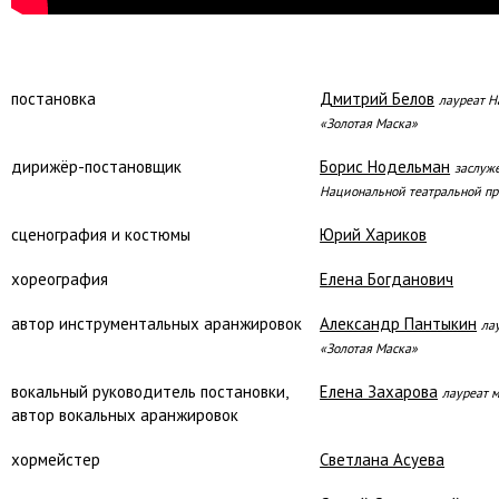
постановка
Дмитрий Белов
лауреат Н
«Золотая Маска»
дирижёр-постановщик
Борис Нодельман
заслуже
Национальной театральной пр
сценография и костюмы
Юрий Хариков
хореография
Елена Богданович
автор инструментальных аранжировок
Александр Пантыкин
ла
«Золотая Маска»
вокальный руководитель постановки,
Елена Захарова
лауреат 
автор вокальных аранжировок
хормейстер
Светлана Асуева