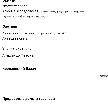
Оринтия
придворная дама
Альбина Дроздовская
,
лауреат международных конкурсов,
педагог по актёрскому мастерству
Охотник
Анатолий Бродский
,
заслуженный артист РФ
Анатолий Авега
Ученик охотника
Александр Мезюха
Королевский Палач
лаур
Придворные дамы и кавалеры