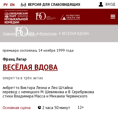
Перейти
ВХОД
ВЕРСИЯ ДЛЯ СЛАБОВИДЯЩИХ
к
основному
содержанию
Главная
О театре
Репертуар
ВЕСЁЛАЯ ВДОВА
премьера состоялась 14 ноября 1999 года
Франц Легар
ВЕСЁЛАЯ ВДОВА
оперетта в трёх актах
либретто Виктора Леона и Лео Штайна
перевод с немецкого М. Шевлякова и В. Серебрякова
стихи Владимира Масса и Михаила Червинского
12+
Основная сцена
2 часа 50 минут