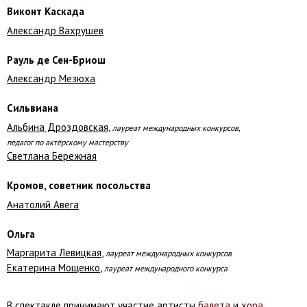
Виконт Каскада
Александр Вахрушев
Рауль де Сен-Бриош
Александр Мезюха
Сильвиана
Альбина Дроздовская
,
лауреат международных конкурсов,
педагог по актёрскому мастерству
Светлана Бережная
Кромов, советник посольства
Анатолий Авега
Ольга
Маргарита Левицкая
,
лауреат международных конкурсов
Екатерина Мощенко
,
лауреат международного конкурса
В спектакле принимают участие артисты
балета
и
хора