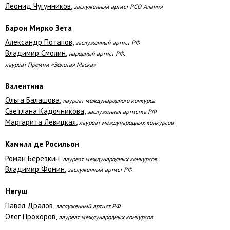
Леонид Чугунников
,
заслуженный артист РСО-Алания
Барон Мирко Зета
Александр Потапов
,
заслуженный артист РФ
Владимир Смолин
,
народный артист РФ,
лауреат Премии «Золотая Маска»
Валентина
Ольга Балашова
,
лауреат международного конкурса
Светлана Кадочникова
,
заслуженная артистка РФ
Маргарита Левицкая
,
лауреат международных конкурсов
Камилл де Росильон
Роман Берёзкин
,
лауреат международных конкурсов
Владимир Фомин
,
заслуженный артист РФ
Негуш
Павел Дралов
,
заслуженный артист РФ
Олег Прохоров
,
лауреат международных конкурсов