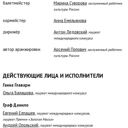
балетмейстер
Марина Суворова
заслуженный работник
культуры России
хормейстер
Анна Емельянова
дирижёр
Антон Ледовский
лауреат
международного конкурса
автор аранжировки
Арсений Попович
заслуженный работник
культуры России
ДЕЙСТВУЮЩИЕ ЛИЦА И ИСПОЛНИТЕЛИ
Ганна Главари
Ольга Балашова
,
лауреат международного конкурса
Граф Данило
Евгений Елпашев
,
лауреат международных конкурсов,
лауреат Премии «Золотая Маска»
Андрей Опольский
,
лауреат международных конкурсов