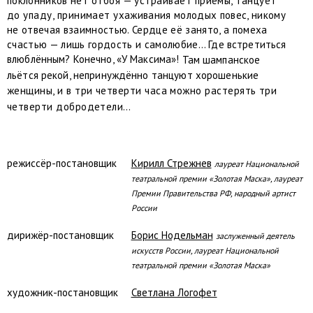
поклонников н
ет отбоя — устраивает приёмы, танцует
до упаду, принимает
ухаживания молодых повес, никому
не отвечая взаимностью. Сердце её занято, а помеха
счастью — лишь гордость и самолюбие…
Где встретиться
влюблённым? Конечно, «У Максима»!
Там шампанское
льётся рекой, непринуждённо танцуют хорошенькие
женщины, и в три четверти часа можно растерять три
четверти добродетели…
режиссёр-постановщик
Кирилл Стрежнев
лауреат Национальной
театральной премии «Золотая Маска», лауреат
Премии Правительства РФ, народный артист
России
дирижёр-постановщик
Борис Нодельман
заслуженный деятель
искусств России, лауреат Национальной
театральной премии «Золотая Маска»
художник-постановщик
Светлана Логофет