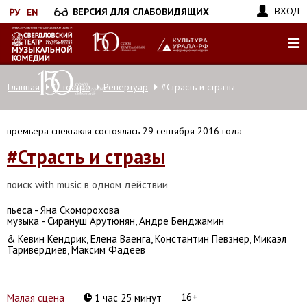
Перейти
ВХОД
ВЕРСИЯ ДЛЯ СЛАБОВИДЯЩИХ
к
основному
содержанию
Главная
О театре
Репертуар
#Страсть и стразы
премьера спектакля состоялась 29 сентября 2016 года
#Страсть и стразы
поиск with music в одном действии
пьеса - Яна Скоморохова
музыка - Сирануш Арутюнян, Андре Бенджамин
& Кевин Кендрик, Елена Ваенга, Константин Певзнер, Микаэл
Таривердиев, Максим Фадеев
16+
Малая сцена
1 час 25 минут