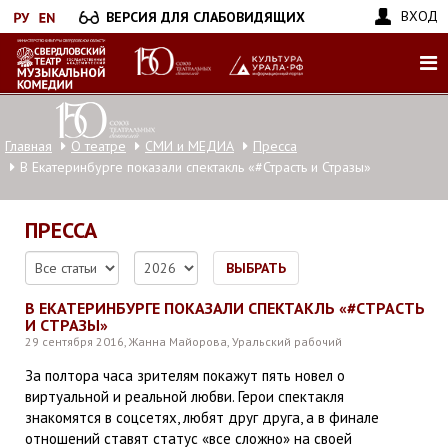
Перейти
ВХОД
ВЕРСИЯ ДЛЯ СЛАБОВИДЯЩИХ
к
основному
содержанию
Главная
О театре
СМИ и МЕДИА
Пресса
В Екатеринбурге показали спектакль «#Страсть и Стразы»
ПРЕССА
ВЫБРАТЬ
В ЕКАТЕРИНБУРГЕ ПОКАЗАЛИ СПЕКТАКЛЬ «#СТРАСТЬ
И СТРАЗЫ»
29 сентября 2016, Жанна Майорова, Уральский рабочий
За полтора часа зрителям покажут пять новел о
виртуальной и реальной любви. Герои спектакля
знакомятся в соцсетях, любят друг друга, а в финале
отношений ставят статус «все сложно» на своей