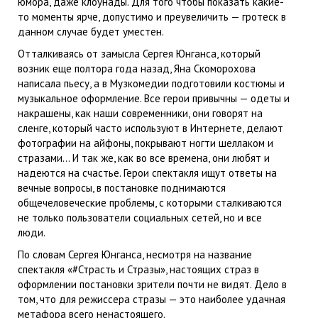
юмора, даже клоунады. Для того чтобы показать какие-
то моменты ярче, допустимо и преувеличить — гротеск в
данном случае будет уместен.
Отталкиваясь от замысла Сергея Юнганса, который
возник еще полтора года назад, Яна Скоморохова
написала пьесу, а в Музкомедии подготовили костюмы и
музыкальное оформление. Все герои привычны — одеты и
накрашены, как наши современники, они говорят на
сленге, который часто используют в Интернете, делают
фотографии на айфоны, покрывают ногти шеллаком и
стразами… И так же, как во все времена, они любят и
надеются на счастье. Герои спектакля ищут ответы на
вечные вопросы, в постановке поднимаются
общечеловеческие проблемы, с которыми сталкиваются
не только пользователи социальных сетей, но и все
люди.
По словам Сергея Юнганса, несмотря на название
спектакля «#Страсть и Стразы», настоящих страз в
оформлении постановки зрители почти не видят. Дело в
том, что для режиссера стразы — это наиболее удачная
метафора всего ненастоящего.