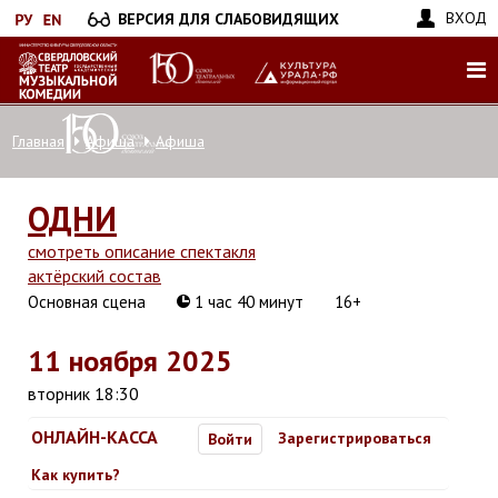
Перейти
ВХОД
ВЕРСИЯ ДЛЯ СЛАБОВИДЯЩИХ
к
основному
содержанию
Главная
Афиша
Афиша
ОДНИ
смотреть описание спектакля
актёрский состав
Основная сцена
1 час 40 минут
16+
11 ноября 2025
вторник 18:30
ОНЛАЙН-КАССА
Зарегистрироваться
Войти
Как купить?