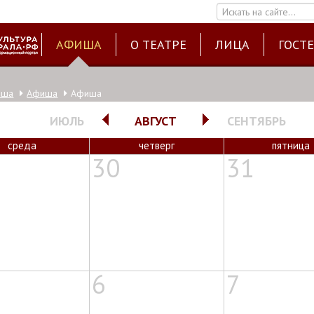
Искать на сайте...
АФИША
О ТЕАТРЕ
ЛИЦА
ГОСТ
иша
Афиша
Афиша
ИЮЛЬ
АВГУСТ
СЕНТЯБРЬ
среда
четверг
пятница
30
31
6
7