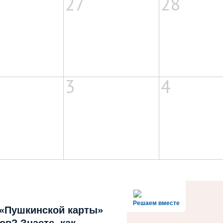
27
28
3
4
Решаем вместе
 «Пушкинской карты»