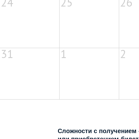
24
25
26
31
1
2
Сложности с получением