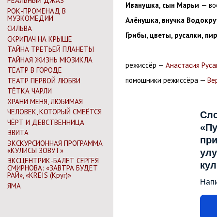
РЕАЛЬНЫЙ ДЖАЗ
Иванушка, сын Марьи
— во
РОК-ПРОМЕНАД В
МУЗКОМЕДИИ
Алёнушка, внучка Водокру
СИЛЬВА
Грибы, цветы, русалки, пи
СКРИПАЧ НА КРЫШЕ
ТАЙНА ТРЕТЬЕЙ ПЛАНЕТЫ
ТАЙНАЯ ЖИЗНЬ МЮЗИКЛА
режиссёр —
Анастасия Руса
ТЕАТР В ГОРОДЕ
помощники режиссёра —
Ве
ТЕАТР ПЕРВОЙ ЛЮБВИ
ТЁТКА ЧАРЛИ
ХРАНИ МЕНЯ, ЛЮБИМАЯ
ЧЕЛОВЕК, КОТОРЫЙ СМЕЁТСЯ
Сл
ЧЁРТ И ДЕВСТВЕННИЦА
«Пу
ЭВИТА
при
ЭКСКУРСИОННАЯ ПРОГРАММА
«КУЛИСЫ ЗОВУТ»
улу
ЭКСЦЕНТРИК-БАЛЕТ СЕРГЕЯ
ку
СМИРНОВА: «ЗАВТРА БУДЕТ
РАЙ», «KREIS (Круг)»
Нап
ЯМА