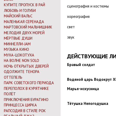
КУПИТЕ ПРОПУСК В РАЙ
сценография и костюмы
ЛЮБОВЬ И ГОЛУБИ
МАЙСКИЙ ВАЛЬС
хореография
МАЛЕНЬКАЯ СЕРЕНАДА
свет
МАРТОВСКИЙ МАЛЬЧИШНИК
МЕЛОДИЯ ДВУХ МОРЕЙ
звук
МЁРТВЫЕ ДУШИ
МИННЕЛЛИ-JAM
МУЗЫКА КИНО
МУХА-ЦОКОТУХА
ДЕЙСТВУЮЩИЕ ЛИ
НА ВОЛНЕ NON SOLO
Бравый солдат
НОЧЬ ОТКРЫТЫХ ДВЕРЕЙ
ОДОЛЖИТЕ ТЕНОРА
ОТТЕПЕЛЬ
Водяной царь Водокрут XI
ПАРК СОВЕТСКОГО ПЕРИОДА
ПЕРЕПОЛОХ В КУРЯТНИКЕ
Марья-искусница
ПОЛЁТ
ПРИКЛЮЧЕНИЯ БУРАТИНО
Тётушка Непогодушка
ПРИНЦЕССА ЦИРКА
РАПСОДИЯ В СТИЛЕ РОК