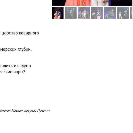
 царство коварного
морских глубин,
волить из плена
овские чары?
олотая Маска», лауреат Премии