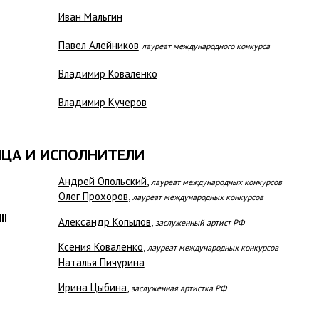
Иван Мальгин
Павел Алейников
лауреат международного конкурса
Владимир Коваленко
Владимир Кучеров
ЦА И ИСПОЛНИТЕЛИ
Андрей Опольский
,
лауреат международных конкурсов
Олег Прохоров
,
лауреат международных конкурсов
II
Александр Копылов
,
заслуженный артист РФ
Ксения Коваленко
,
лауреат международных конкурсов
Наталья Пичурина
Ирина Цыбина
,
заслуженная артистка РФ