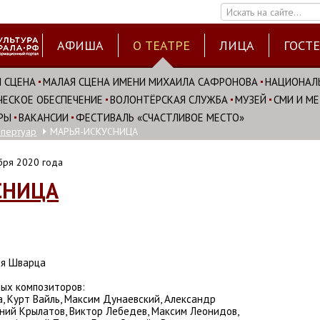
Искать на сайте...
АФИША
О ТЕАТРЕ
ЛИЦА
ГОСТ
 СЦЕНА
МАЛАЯ СЦЕНА ИМЕНИ МИХАИЛА САФРОНОВА
НАЦИОНАЛ
ЕСКОЕ ОБЕСПЕЧЕНИЕ
ВОЛОНТЁРСКАЯ СЛУЖБА
МУЗЕЙ
СМИ И М
РЫ
ВАКАНСИИ
ФЕСТИВАЛЬ «СЧАСТЛИВОЕ МЕСТО»
епертуар
МАРЬЯ-ИСКУСНИЦА
бря 2020 года
СНИЦА
ия Шварца
ых композиторов:
, Курт Вайль, Максим Дунаевский, Александр
ений Крылатов, Виктор Лебедев, Максим Леонидов,