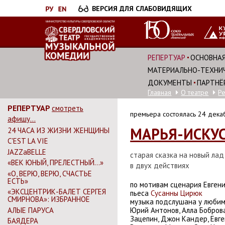
Перейти
ВЕРСИЯ ДЛЯ СЛАБОВИДЯЩИХ
к
основному
содержанию
РЕПЕРТУАР
ОСНОВНАЯ
МАТЕРИАЛЬНО-ТЕХНИЧ
ДОКУМЕНТЫ
ПАРТНЁ
Главная
О театре
Р
РЕПЕРТУАР
смотреть
премьера состоялась 24 дека
афишу...
МАРЬЯ-ИСКУ
24 ЧАСА ИЗ ЖИЗНИ ЖЕНЩИНЫ
C'EST LA VIE
JAZZaBELLE
старая сказка на новый лад
«ВЕК ЮНЫЙ, ПРЕЛЕСТНЫЙ…»
в двух действиях
«О, ВЕРЮ, ВЕРЮ, СЧАСТЬЕ
ЕСТЬ»
по мотивам
сценария Евген
«ЭКСЦЕНТРИК-БАЛЕТ СЕРГЕЯ
пьеса
Сусанны Цирюк
СМИРНОВА»: ИЗБРАННОЕ
музыка подслушана у любим
АЛЫЕ ПАРУСА
Юрий Антонов, Алла Боброва
Зацепин, Джон Кандер, Евг
БАЯДЕРА