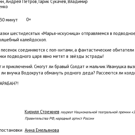
н, Андрей Петров, Гарик Сукачёв, Владимир
енко
0+
 30 минут
казки шестидесятых «Марья-искусница» отправляемся в подводное
олшебный калейдоскоп.
песенок соединяются с поп-хитами, а фантастические обитатели 
ики подводного царя явно метят в звёзды эстрады!
г и приключений. Смогут ли бравый Солдат и мальчик Иванушка выз
ли внучка Водокрута обмануть родного деда? Рассеются ли колд
БАРАБАН?!
Кирилл Стрежнев
лауреат Национальной театральной премии «З
Правительства РФ, народный артист России
постановки
Анна Емельянова