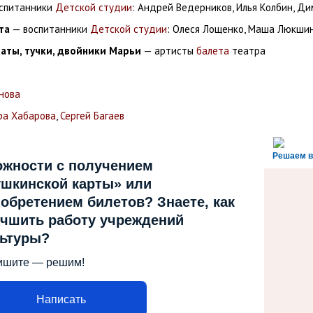
спитанники
Детской студии
: Андрей Ведерников, Илья Колбин, Д
та
— воспитанники
Детской студии
: Олеся Лощенко, Маша Люкшин
раты, тучки, двойники Марьи
— артисты
балета
театра
нова
ра Хабарова
,
Сергей Багаев
Решаем в
ожности с получением
шкинской карты» или
обретением билетов? Знаете, как
чшить работу учреждений
льтуры?
ишите — решим!
Написать