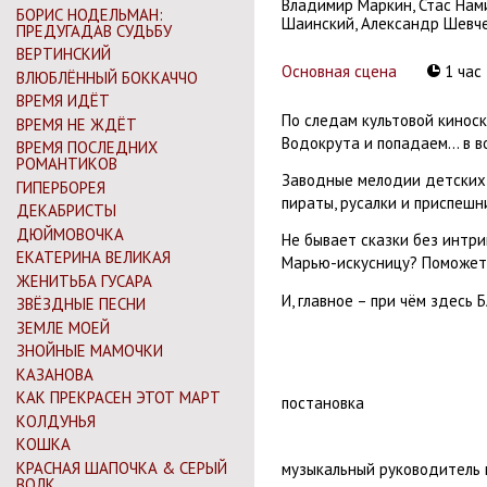
Владимир Маркин, Стас Нами
БОРИС НОДЕЛЬМАН:
Шаинский, Александр Шевч
ПРЕДУГАДАВ СУДЬБУ
ВЕРТИНСКИЙ
Основная сцена
1 час
ВЛЮБЛЁННЫЙ БОККАЧЧО
ВРЕМЯ ИДЁТ
По следам культовой кинос
ВРЕМЯ НЕ ЖДЁТ
Водокрута и попадаем… в в
ВРЕМЯ ПОСЛЕДНИХ
РОМАНТИКОВ
Заводные мелодии детских 
ГИПЕРБОРЕЯ
пираты, русалки и приспешн
ДЕКАБРИСТЫ
ДЮЙМОВОЧКА
Не бывает сказки без интри
ЕКАТЕРИНА ВЕЛИКАЯ
Марью-искусницу? Поможет 
ЖЕНИТЬБА ГУСАРА
И, главное – при чём здесь 
ЗВЁЗДНЫЕ ПЕСНИ
ЗЕМЛЕ МОЕЙ
ЗНОЙНЫЕ МАМОЧКИ
КАЗАНОВА
КАК ПРЕКРАСЕН ЭТОТ МАРТ
постановка
КОЛДУНЬЯ
КОШКА
КРАСНАЯ ШАПОЧКА & СЕРЫЙ
музыкальный руководитель 
ВОЛК