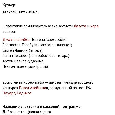
Курьер
Алексей Литвиненко
В спектакле принимают участие артисты
балета
и
хора
театра.
Джаз-ансамбль
Платона Газелериди:
Владислав Талабуев (саксофон, кларнет)
Сергей Чашкин (гитара)
Роман Токарев (контрабас, бас-гитара)
Артём Иванов (ударные)
Платон Газелериди (рояль)
ассистенты хореографа — лауреат международного
конкурса
Павел Алейнико
в, заслуженный артист РФ
Эдуард Садыков
Название спектакля в кассовой программе:
Любовь - это... (новая сцена)