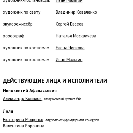
художник-постановщик
Иван Мальгин
художник по свету
Владимир Коваленко
звукорежиссёр
Сергей Евсеев
хореограф
Наталья Москвичёва
художник по костюмам
Елена Чиркова
художник по костюмам
Иван Мальгин
ДЕЙСТВУЮЩИЕ ЛИЦА И ИСПОЛНИТЕЛИ
Иннокентий Афанасьевич
Александр Копылов
,
заслуженный артист РФ
Лиля
Екатерина Мощенко
,
лауреат международного конкурса
Валентина Воронина