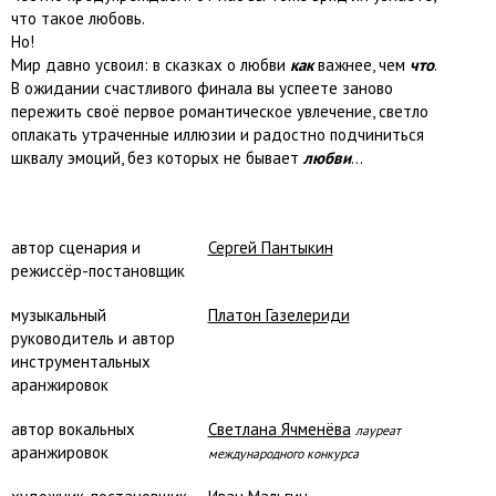
что такое любовь.
Но!
Мир давно усвоил: в сказках о любви
как
важнее, чем
что
.
В ожидании счастливого финала вы успеете заново
пережить своё первое романтическое увлечение, светло
оплакать утраченные иллюзии и радостно подчиниться
шквалу эмоций, без которых не бывает
любви
…
автор сценария и
Сергей Пантыкин
режиссёр-постановщик
музыкальный
Платон Газелериди
руководитель и автор
инструментальных
аранжировок
автор вокальных
Светлана Ячменёва
лауреат
аранжировок
международного конкурса