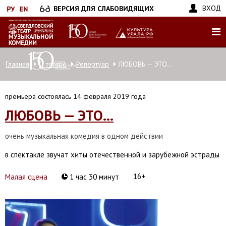
Перейти
ВХОД
ВЕРСИЯ ДЛЯ СЛАБОВИДЯЩИХ
к
основному
содержанию
Главная
О театре
Репертуар
ЛЮБОВЬ — ЭТО...
премьера состоялась 14 февраля 2019 года
ЛЮБОВЬ — ЭТО...
очень музыкальная комедия в одном действии
в спектакле звучат хиты отечественной и зарубежной эстрады
16+
Малая сцена
1 час 30 минут