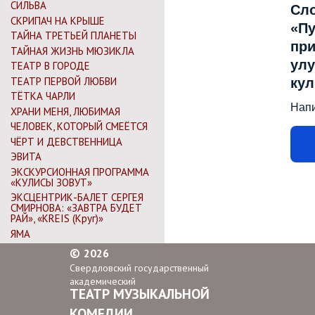
СИЛЬВА
Сл
СКРИПАЧ НА КРЫШЕ
«Пу
ТАЙНА ТРЕТЬЕЙ ПЛАНЕТЫ
при
ТАЙНАЯ ЖИЗНЬ МЮЗИКЛА
улу
ТЕАТР В ГОРОДЕ
ТЕАТР ПЕРВОЙ ЛЮБВИ
ку
ТЁТКА ЧАРЛИ
Нап
ХРАНИ МЕНЯ, ЛЮБИМАЯ
ЧЕЛОВЕК, КОТОРЫЙ СМЕЁТСЯ
ЧЁРТ И ДЕВСТВЕННИЦА
ЭВИТА
ЭКСКУРСИОННАЯ ПРОГРАММА
«КУЛИСЫ ЗОВУТ»
ЭКСЦЕНТРИК-БАЛЕТ СЕРГЕЯ
СМИРНОВА: «ЗАВТРА БУДЕТ
РАЙ», «KREIS (Круг)»
ЯМА
©
2026
Свердловский государственный
академический
ТЕАТР МУЗЫКАЛЬНОЙ
КОМЕДИИ