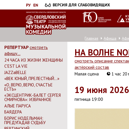
Перейти
ВЕРСИЯ ДЛЯ СЛАБОВИДЯЩИХ
к
основному
содержанию
Главная
Афиша
Аф
РЕПЕРТУАР
смотреть
НА ВОЛНЕ NO
афишу...
24 ЧАСА ИЗ ЖИЗНИ ЖЕНЩИНЫ
смотреть описание спекта
C'EST LA VIE
актёрский состав
JAZZaBELLE
Малая сцена
1 час 20
«ВЕК ЮНЫЙ, ПРЕЛЕСТНЫЙ…»
«О, ВЕРЮ, ВЕРЮ, СЧАСТЬЕ
19 июня 202
ЕСТЬ»
«ЭКСЦЕНТРИК-БАЛЕТ СЕРГЕЯ
пятница 19:00
СМИРНОВА»: ИЗБРАННОЕ
АЛЫЕ ПАРУСА
БАЯДЕРА
БОРИС НОДЕЛЬМАН:
ПРЕДУГАДАВ СУДЬБУ
ВЕРТИНСКИЙ