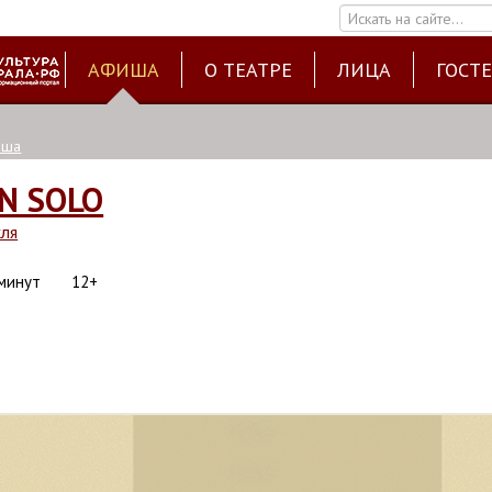
Искать на сайте...
АФИША
О ТЕАТРЕ
ЛИЦА
ГОСТ
иша
N SOLO
кля
 минут
12+
6