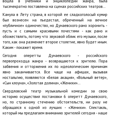
вошла в учебники и энциклопедии жанра, была
тысячекратно поставлена на сценах российских театров…
Канула в Лету страна, в которой ее сладкоголосый кумир
был вознесен на пьедестал, обреченный на вечное
«публичное» одиночество, но Дунаевского рано хоронить -
пусть и с самыми красивыми почестями - как рано и
обожествлять, потому что звуковой облик его музыки, после
того, как она разменяет второе столетие, явно будет иным.
Каким - покажет время.
Сегодня оперетты Дунаевского - российского
первопроходца жанра - возвращаются к зрителю. Пора
забвения и отторжения их по идеологическим причинам
явно заканчивается. Все чаще на афишах, вызывая
ностальгию, появляются «Белая акация», «Вольный ветер»,
«Сын клоуна», «Золотая долина», «Женихи»…
Свердловский театр музыкальной комедии за свою
историю осуществил постановки 6 оперетт Дунаевского,
но, по странному стечению обстоятельств, ни разу не
обращался к одной из лучших - «Женихи». Спектакль,
который мы предлагаем вниманию зрителей сегодня - наше