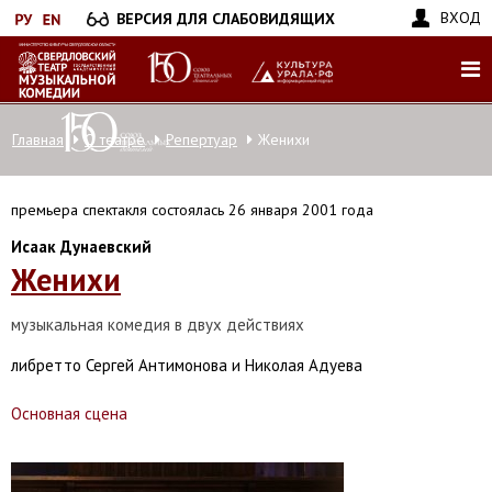
Перейти
ВХОД
ВЕРСИЯ ДЛЯ СЛАБОВИДЯЩИХ
к
основному
содержанию
Главная
О театре
Репертуар
Женихи
премьера спектакля состоялась 26 января 2001 года
Исаак Дунаевский
Женихи
музыкальная комедия в двух действиях
либретто Сергей Антимонова и Николая Адуева
Основная сцена