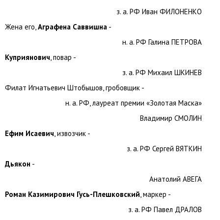
з. а. РФ Иван ФИЛОНЕНКО
Жена его,
Аграфена Саввишна
-
н. а. РФ Галина ПЕТРОВА
Куприянович
, повар -
з. а. РФ Михаил ШКИНЕВ
Филат Игнатьевич Штобышов, гробовщик -
н. а. РФ, лауреат премии «Золотая Маска»
Владимир СМОЛИН
Ефим Исаевич
, извозчик -
з. а. РФ Сергей ВЯТКИН
Дьякон
-
Анатолий АВЕГА
Роман Казимирович Гусь-Плешковский
, маркер -
з. а. РФ Павел ДРАЛОВ