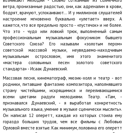
возникают мелодии - словно сотканные из солнечного
ветра, пронизанные радостью, они, как адреналин в крови,
бодрят, врачуют, успокаивают… И у миллионов слушателей
настроение мгновенно буквально «улетает» вверх. А
кажется, что все предельно просто - «пустячок» и не более.
Что это - чудо или ловкий трюк, выполненный самым
профессиональным музыкальным фокусником бывшего
Советского Союза? Его называли «золотым пером»
советской массовой музыки, неувядаемо-находчивым
музыкальным острословом, имя этого знаменитого
«мастера соловьиных песен золотого советского
стандарта» - Исаак Дунаевский.
Массовая песня, кинематограф, мюзик-холл и театр - вот
родники, питавшие фантазию композитора, наполнявшего
страну чистейшими, искрящимися и переливающимися
всеми цветами радуги мелодиями. Театр. «Там, -
признавался Дунаевский, - я выработал конкретность
музыкального языка, умение в музыке сценически мыслить».
Он написал 12 оперетт, каждая из которых стоила ему
гораздо больших трудов, чем все фильмы с Любовью
Орловой вместе взятые. Как минимум, половина его оперетт