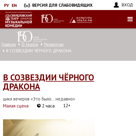
Перейти
ВХОД
ВЕРСИЯ ДЛЯ СЛАБОВИДЯЩИХ
к
основному
содержанию
Главная
О театре
Репертуар
В СОЗВЕЗДИИ ЧЁРНОГО ДРАКОНА
В СОЗВЕЗДИИ ЧЁРНОГО
ДРАКОНА
цикл вечеров «Это было… недавно»
12+
Малая сцена
2 часа