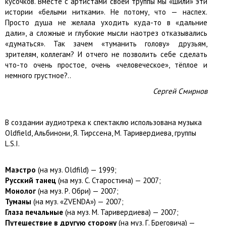
кусочков. Вместе с артистами своей труппы мы «шили» эти
истории «белыми нитками». Не потому, что — наспех.
Просто душа не желала уходить куда-то в «дальние
дали», а сложные и глубокие мысли наотрез отказывались
«думаться». Так зачем «туманить голову» друзьям,
зрителям, коллегам? И отчего не позволить себе сделать
что-то очень простое, очень «человеческое», тёплое и
немного грустное?..
Сергей Смирнов
В создании аудиотрека к спектаклю использована музыка
Oldfield, Альбинони, Я. Тирссена, М. Таривердиева, группы
L.S.I.
Маэстро
(на муз. Oldfild) — 1999;
Русский танец
(на муз. С. Старостина) — 2007;
Монолог
(на муз. Р. Обри) — 2007;
Туманы
(на муз. «ZVENDA») — 2007;
Глаза печальные
(на муз. М. Таривердиева) — 2007;
Путешествие в другую сторону
(на муз. Г. Бреговича) —