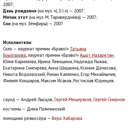
2007;
День рождения
(на муз. «L.S.I.») — 2007;
Мячик этот
(на муз. М. Таривердиева) — 2007;
Сон
(на муз. Земфиры) — 2007
Исполнители:
Соло — лауреат премии «Браво!»
Татьяна
Брызгалова
,
лауреат премии «Браво!»
Ашот Назаретян
;
Юлия Кириллова,
Ирина Левошина, Надежда Рыжая,
Екатерина Снигирева, Анна Шишкина, Ксения Денисова,
Никита Водолазский, Роман Капленко, Егор Михайлычев,
Филипп Кокшаров, Максим Исаков, Ростислав Юдинцев.
саунд — Андрей Лысцов,
Сергей Мещеряков
,
Сергей Смирнов
костюмы — Дима Поличинский
помощник режиссёра —
Вера Хабарова