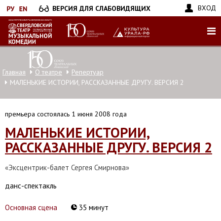
Перейти
ВХОД
ВЕРСИЯ ДЛЯ СЛАБОВИДЯЩИХ
к
основному
содержанию
Главная
О театре
Репертуар
МАЛЕНЬКИЕ ИСТОРИИ, РАССКАЗАННЫЕ ДРУГУ. ВЕРСИЯ 2
премьера состоялась 1 июня 2008 года
МАЛЕНЬКИЕ ИСТОРИИ,
РАССКАЗАННЫЕ ДРУГУ. ВЕРСИЯ 2
«Эксцентрик-балет Сергея Смирнова»
данс-спектакль
Основная сцена
35 минут