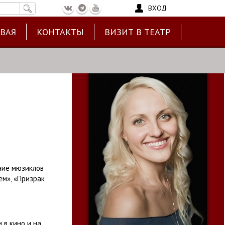
ВХОД
ЕВАЯ
КОНТАКТЫ
ВИЗИТ В ТЕАТР
ние мюзиклов
ём», «Призрак
 в кино и на