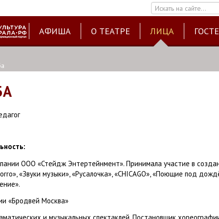
Искать на сайте...
АФИША
О ТЕАТРЕ
ЛИЦА
ГОСТ
ба
БА
едагог
ьность:
пании OOO «Стейдж Энтертейнмент». Принимала участие в созда
orro», «Звуки музыки», «Русалочка», «CHICAGO», «Поющие под дожд
ение».
ии «Бродвей Москва»
матических и музыкальных спектаклей. Постановщик хореографии