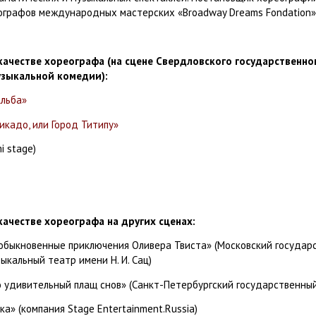
ографов международных мастерских «Broadway Dreams Fondation» 
ачестве хореографа (на сцене Свердловского государственно
узыкальной комедии):
льба»
икадо, или Город Титипу»
i
stage
)
ачестве хореографа на других сценах:
обыкновенные приключения Оливера Твиста» (Московский государ
кальный театр имени Н. И. Сац)
о удивительный плащ снов» (Санкт-Петербургский государственны
а» (компания Stage Entertainment.Russia)