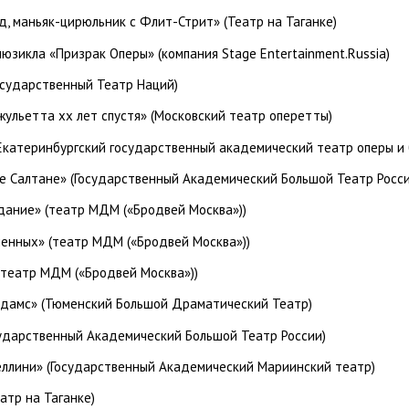
, маньяк-цирюльник с Флит-Стрит» (Театр на Таганке)
юзикла «Призрак Оперы» (компания Stage Entertainment.Russia)
осударственный Театр Наций)
жульетта xx лет спустя» (Московский театр оперетты)
(Екатеринбургский государственный академический театр оперы и 
ре Салтане» (Государственный Академический Большой Театр Росси
дание» (театр МДМ («Бродвей Москва»))
ленных»
(театр МДМ («Бродвей Москва»))
театр МДМ («Бродвей Москва»))
ддамс» (Тюменский Большой Драматический Театр)
сударственный Академический Большой Театр России)
еллини» (Государственный Академический Мариинский театр)
атр на Таганке)