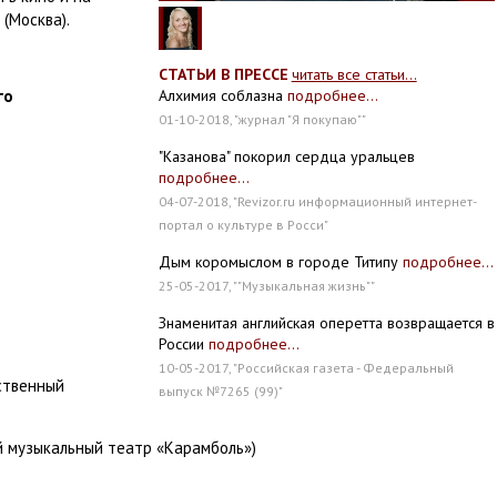
(Москва).
СТАТЬИ В ПРЕССЕ
читать все статьи...
го
Алхимия соблазна
подробнее...
01-10-2018, "журнал "Я покупаю""
"Казанова" покорил сердца уральцев
подробнее...
04-07-2018, "Revizor.ru информационный интернет-
портал о культуре в Росси"
Дым коромыслом в городе Титипу
подробнее...
25-05-2017, ""Музыкальная жизнь""
Знаменитая английская оперетта возвращается в
России
подробнее...
10-05-2017, "Российская газета - Федеральный
ственный
выпуск №7265 (99)"
й музыкальный театр «Карамболь»)