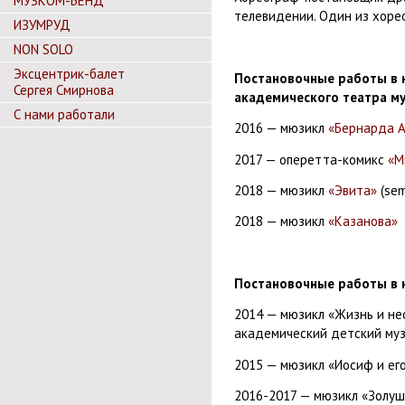
МУЗКОМ-БЕНД
телевидении.
Один из хоре
ИЗУМРУД
NON SOLO
Эксцентрик-балет
Постановочные работы в к
Сергея Смирнова
академического театра м
С нами работали
2016 —
мюзикл
«Бернарда А
2017 — оперетта-комикс
«М
2018 — мюзикл
«Эвита»
(
sem
2018 — мюзикл
«Казанова»
Постановочные работы в к
2014 — мюзикл «Жизнь и не
академический детский музы
2015 — мюзикл «Иосиф и ег
2016-2017 — мюзикл «Золушк