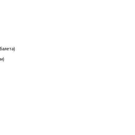
балета)
и)