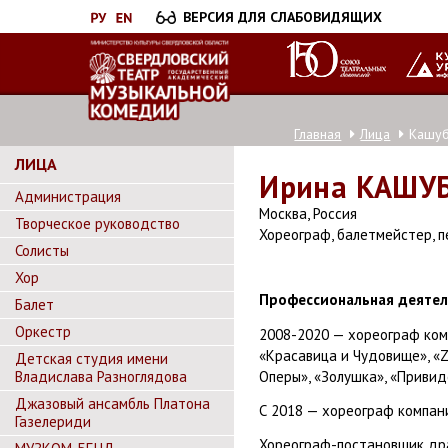
Перейти
ВЕРСИЯ ДЛЯ СЛАБОВИДЯЩИХ
к
основному
содержанию
Главная
Лица
Кашу
ЛИЦА
Ирина
КАШУ
Администрация
Москва, Россия
Творческое руководство
Хореограф, балетмейстер, п
Солисты
Хор
Профессиональная деятел
Балет
Оркестр
2008-2020 — хореограф ком
«Красавица и Чудовище», «Z
Детская студия имени
Оперы», «Золушка», «Привид
Владислава Разноглядова
Джазовый ансамбль Платона
С 2018 — хореограф компан
Газелериди
Хореограф-постановщик дра