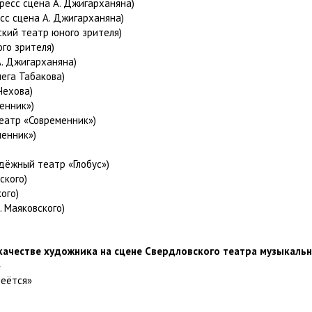
ресс сцена А. Джигарханяна)
сс сцена А. Джигарханяна)
ский театр юного зрителя)
го зрителя)
А. Джигарханяна)
ега Табакова)
Чехова)
енник»)
атр «Современник»)
менник»)
дёжный театр «Глобус»)
ского)
ого)
. Маяковского)
качестве художника на сцене Свердловского театра музыкаль
»
меётся»