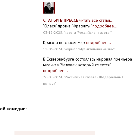
СТАТЬИ В ПРЕССЕ
читать все статьи...
"Олеся" против "Фраскиты"
подробнее...
03-12-2025, "газета "Российская газета""
Красота не спасет мир
подробнее...
11-06-2024, "журнал "Музыкальная жизнь""
В Екатеринбурге состоялась мировая премьера
мюзикла "Человек, который смеется"
подробнее...
26-05-2024, "Российская газета - Федеральный
выпуск"
ной комедии: