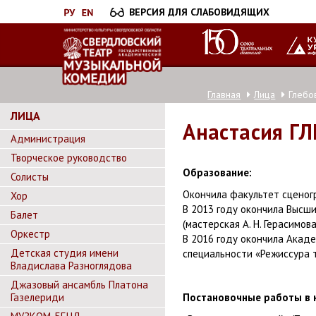
Перейти
ВЕРСИЯ ДЛЯ СЛАБОВИДЯЩИХ
к
основному
содержанию
Главная
Лица
Глебо
ЛИЦА
Анастасия
ГЛ
Администрация
Творческое руководство
Образование:
Солисты
Окончила факультет сценогр
Хор
В 2013 году окончила Высши
Балет
(мастерская А. Н. Герасимова
Оркестр
В 2016 году окончила Акаде
Детская студия имени
специальности «Режиссура те
Владислава Разноглядова
Джазовый ансамбль Платона
Газелериди
Постановочные работы в к