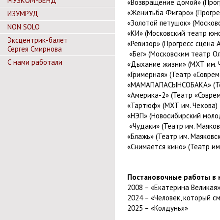
МУЗКОМ-БЕНД
«Возвращение домой» (Прог
«Женитьба Фигаро» (Прогре
ИЗУМРУД
«Золотой петушок» (Москов
NON SOLO
«КИ» (Московский театр юно
Эксцентрик-балет
«Ревизор» (Прогресс сцена 
Сергея Смирнова
«Бег» (Московским театр Ол
С нами работали
«Дыхание жизни» (МХТ им. 
«Гримерная» (Театр «Соврем
«МАМАПАПАСЫНСОБАКА» (Те
«Америка-2» (Театр «Совре
«Тартюф» (МХТ им. Чехова)
«НЭП» (Новосибирский моло
«Чудаки» (Театр им. Маяков
«Блажь» (Театр им. Маяковск
«Снимается кино» (Театр им
Постановочные работы в 
2008 – «Екатерина Великая
2024 – «Человек, который с
2025 – «Колдунья»