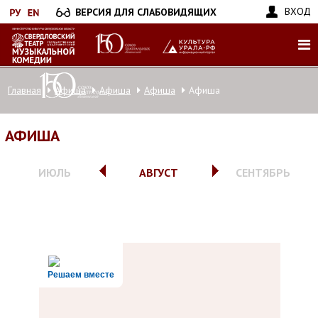
Перейти
ВХОД
ВЕРСИЯ ДЛЯ СЛАБОВИДЯЩИХ
к
основному
содержанию
Главная
Афиша
Афиша
Афиша
Афиша
АФИША
ИЮЛЬ
АВГУСТ
СЕНТЯБРЬ
Решаем вместе