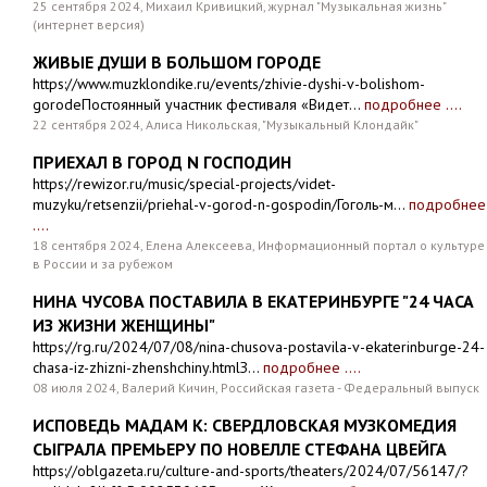
25 сентября 2024, Михаил Кривицкий, журнал "Музыкальная жизнь"
(интернет версия)
ЖИВЫЕ ДУШИ В БОЛЬШОМ ГОРОДЕ
https://www.muzklondike.ru/events/zhivie-dyshi-v-bolishom-
gorodeПостоянный участник фестиваля «Видет...
подробнее ....
22 сентября 2024, Алиса Никольская, "Музыкальный Клондайк"
ПРИЕХАЛ В ГОРОД N ГОСПОДИН
https://rewizor.ru/music/special-projects/videt-
muzyku/retsenzii/priehal-v-gorod-n-gospodin/Гоголь-м...
подробнее
....
18 сентября 2024, Елена Алексеева, Информационный портал о культуре
в России и за рубежом
НИНА ЧУСОВА ПОСТАВИЛА В ЕКАТЕРИНБУРГЕ "24 ЧАСА
ИЗ ЖИЗНИ ЖЕНЩИНЫ"
https://rg.ru/2024/07/08/nina-chusova-postavila-v-ekaterinburge-24-
chasa-iz-zhizni-zhenshchiny.htmlЗ...
подробнее ....
08 июля 2024, Валерий Кичин, Российская газета - Федеральный выпуск
ИСПОВЕДЬ МАДАМ К: СВЕРДЛОВСКАЯ МУЗКОМЕДИЯ
СЫГРАЛА ПРЕМЬЕРУ ПО НОВЕЛЛЕ СТЕФАНА ЦВЕЙГА
https://oblgazeta.ru/culture-and-sports/theaters/2024/07/56147/?