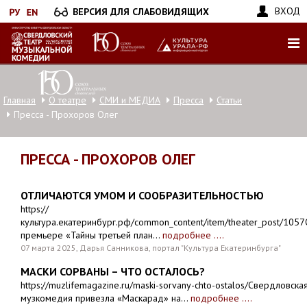
Перейти
ВХОД
ВЕРСИЯ ДЛЯ СЛАБОВИДЯЩИХ
к
основному
содержанию
Главная
О театре
СМИ и МЕДИА
Пресса
Статьи
Пресса - Прохоров Олег
ПРЕССА - ПРОХОРОВ ОЛЕГ
ОТЛИЧАЮТСЯ УМОМ И СООБРАЗИТЕЛЬНОСТЬЮ
https://
культура.екатеринбург.рф/common_content/item/theater_post/105
премьере «Тайны третьей план...
подробнее ....
07 марта 2025, Дарья Санникова, портал "Культура Екатеринбурга"
МАСКИ СОРВАНЫ – ЧТО ОСТАЛОСЬ?
https://muzlifemagazine.ru/maski-sorvany-chto-ostalos/Свердловска
музкомедия привезла «Маскарад» на...
подробнее ....