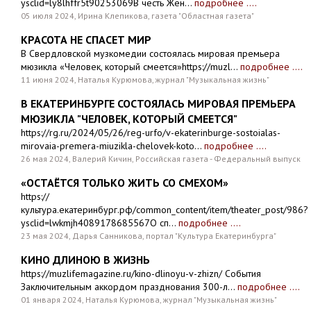
ysclid=ly8lhffr5t90253069В честь Жен...
подробнее ....
05 июля 2024, Ирина Клепикова, газета "Областная газета"
КРАСОТА НЕ СПАСЕТ МИР
В Свердловской музкомедии состоялась мировая премьера
мюзикла «Человек, который смеется»https://muzl...
подробнее ....
11 июня 2024, Наталья Курюмова, журнал "Музыкальная жизнь"
В ЕКАТЕРИНБУРГЕ СОСТОЯЛАСЬ МИРОВАЯ ПРЕМЬЕРА
МЮЗИКЛА "ЧЕЛОВЕК, КОТОРЫЙ СМЕЕТСЯ"
https://rg.ru/2024/05/26/reg-urfo/v-ekaterinburge-sostoialas-
mirovaia-premera-miuzikla-chelovek-koto...
подробнее ....
26 мая 2024, Валерий Кичин, Российская газета - Федеральный выпуск
«ОСТАЁТСЯ ТОЛЬКО ЖИТЬ СО СМЕХОМ»
https://
культура.екатеринбург.рф/common_content/item/theater_post/986?
ysclid=lwkmjh4089178685567О сп...
подробнее ....
23 мая 2024, Дарья Санникова, портал "Культура Екатеринбурга"
КИНО ДЛИНОЮ В ЖИЗНЬ
https://muzlifemagazine.ru/kino-dlinoyu-v-zhizn/ События
Заключительным аккордом празднования 300-л...
подробнее ....
01 января 2024, Наталья Курюмова, журнал "Музыкальная жизнь"