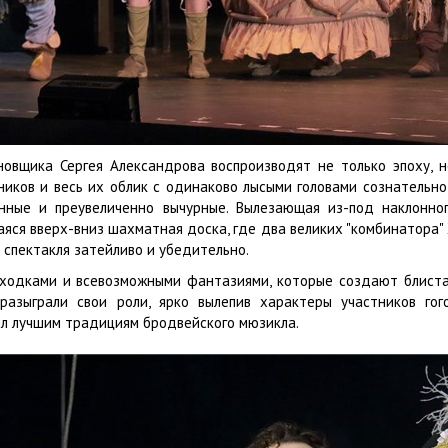
овщика Сергея Александрова воспроизводят не только эпоху,
вников и весь их облик с одинаково лысыми головами сознательн
ные и преувеличенно вычурные. Вылезающая из-под наклонног
аяся вверх-вниз шахматная доска, где два великих "комбинатора
 спектакля затейливо и убедительно.
ходками и всевозможными фантазиями, которые создают блистат
азыграли свои роли, ярко вылепив характеры участников гог
ил лучшим традициям бродвейского мюзикла.