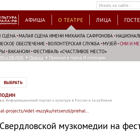
Искать на сайте...
АФИША
О ТЕАТРЕ
ЛИЦА
ГОСТ
 СЦЕНА
МАЛАЯ СЦЕНА ИМЕНИ МИХАИЛА САФРОНОВА
НАЦИОНАЛ
ЕСКОЕ ОБЕСПЕЧЕНИЕ
ВОЛОНТЁРСКАЯ СЛУЖБА
МУЗЕЙ
СМИ И М
РЫ
ВАКАНСИИ
ФЕСТИВАЛЬ «СЧАСТЛИВОЕ МЕСТО»
МИ и МЕДИА
Пресса
Приехал в город N господин
ВЫБРАТЬ
СПОДИН
ева, Информационный портал о культуре в России и за рубежом
ial-projects/videt-muzyku/retsenzii/priehal...
ь Свердловской музкомедии на фе