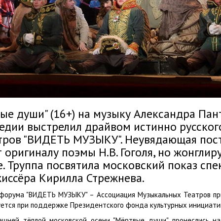
ые души" (16+) на музыку Александра Па
дии выстрелил драйвом истинно русског
тров "ВИДЕТЬ МУЗЫКУ". Неувядающая пост
 оригиналу поэмы Н.В. Гоголя, но жонглир
. Труппа посвятила московский показ сп
иссёра Кирилла Стрежнева.
 форума "ВИДЕТЬ МУЗЫКУ" – Ассоциация Музыкальных Театров пр
ется при поддержке Президентского фонда культурных инициати
ешней тёплой московской осени "Мёртвые души" пронеслись н