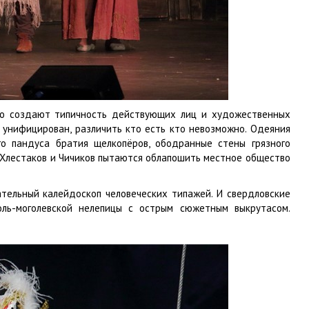
 но создают типичность действующих лиц и художественных
о унифицирован, различить кто есть кто невозможно. Одеяния
о пандуса братия щелкопёров, ободранные стены грязного
" Хлестаков и Чичиков пытаются облапошить местное общество
ельный калейдоскоп человеческих типажей. И свердловские
оль-моголевской нелепицы с острым сюжетным выкрутасом.