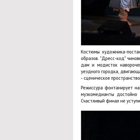
Костюмы художника-постан
образов. "Дресс-код" чино
дам и модисток наворочен
уездного городка, двигающ
- сценическое пространство
Режиссура фонтанирует на
музкомедианты достойно р
Счастливый финал не уступ