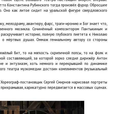
етто Константина Рубинского тогда произвёл фурор. Обросшее
. Оно как литое сидит на уральской фигуре свердловского
, мелодраму, авантюру, фарс, траги-иронию и Бог знает что,
венного мюзикла. Сочинённый композитором Пантыкиным и
 раскручивает историю, полную глубокого пиетета к Николаю
це о мёртвых душах. Оммаж гениальному автору со стороны
жёлый бит, то на мягкость скрипичной попсы, то на фолк и
ьной составляющей, за которой зорко следил дирижёр Антон
ие и энтузиазм, хоть немного и перекрывший по динамике
ского театра музкомедии достоин комплиментов (музыкальный
. Хореограф-постановщик Сергей Смирнов нарисовал портреты
 прихрамывая, карикатурно передвигается в массовых сценах.