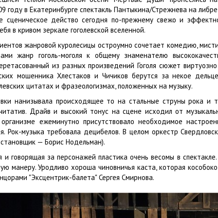
09 году в Екатеринбурге спектакль Пантыкина/Стрежнева на либр
е сценическое действо сегодня по-прежнему свежо и эффектно
ебя в кривом зеркале гоголевской вселенной.
иентов жанровой куролесицы остроумно сочетает комедию, мистику
рами жанр гоголь-моголя к общему знаменателю высококачест
еретасованный из разных произведений Гоголя сюжет виртуозно
еских мошенника Хлестаков и Чичиков берутся за некое дель
левских цитатах и фразеологизмах, положенных на музыку.
овки нанизывала происходящее то на стальные струны рока и тя
речитатив. Драйв и высокий тонус на сцене исходил от музыкал
 организме ежеминутно присутствовало необходимое настроен
ля. Рок-музыка требовала децибелов. В целом оркестр Свердлов
становщик — Борис Нодельман).
 и говорящая за персонажей пластика очень весомы в спектакле
ную манеру. Уродливо хороша чиновничья каста, которая кособоко
цорами "Эксцентрик-балета" Сергея Смирнова.