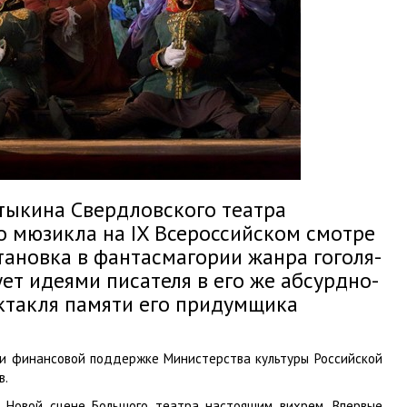
нтыкина Свердловского театра
о мюзикла на IX Всероссийском смотре
ановка в фантасмагории жанра гоголя-
ует идеями писателя в его же абсурдно-
ектакля памяти его придумщика
и финансовой поддержке Министерства культуры Российской
в.
а Новой сцене Большого театра настоящим вихрем. Впервые