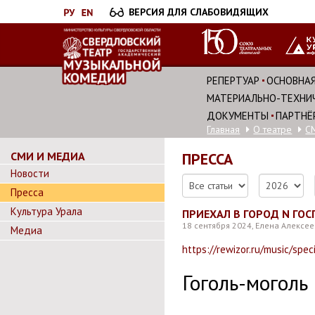
Перейти
ВЕРСИЯ ДЛЯ СЛАБОВИДЯЩИХ
к
основному
содержанию
РЕПЕРТУАР
ОСНОВНАЯ
МАТЕРИАЛЬНО-ТЕХНИЧ
ДОКУМЕНТЫ
ПАРТНЁ
Главная
О театре
С
СМИ И МЕДИА
ПРЕССА
Новости
Пресса
Культура Урала
ПРИЕХАЛ В ГОРОД N ГО
18 сентября 2024, Елена Алексе
Медиа
https://rewizor.ru/music/spec
Гоголь-могол