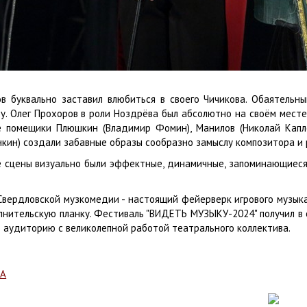
в буквально заставил влюбиться в своего Чичикова. Обаятельн
у. Олег Прохоров в роли Ноздрёва был абсолютно на своём месте 
е помещики Плюшкин (Владимир Фомин), Манилов (Николай Капле
ин) создали забавные образы сообразно замыслу композитора и 
 сцены визуально были эффектные, динамичные, запоминающиеся, 
Свердловской музкомедии - настоящий фейерверк игрового музыка
лнительскую планку. Фестиваль "ВИДЕТЬ МУЗЫКУ-2024" получил в 
 аудиторию с великолепной работой театрального коллектива.
СА