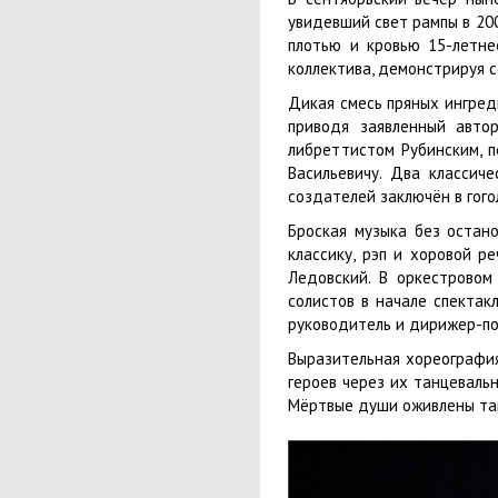
увидевший свет рампы в 20
плотью и кровью 15-летне
коллектива, демонстрируя с
Дикая смесь пряных ингред
приводя заявленный авто
либреттистом Рубинским, п
Васильевичу. Два классич
создателей заключён в гого
Броская музыка без остан
классику, рэп и хоровой 
Ледовский. В оркестровом
солистов в начале спектак
руководитель и дирижер-по
Выразительная хореография
героев через их танцеваль
Мёртвые души оживлены тан