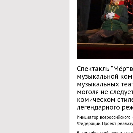
Спектакль "Мёртв
музыкальной коме
музыкальных теа
моголя не следует
комическом стиле
легендарного реж
Инициатор всероссийского
Федерации. Проект реализу
В сентябрьский вечер нын