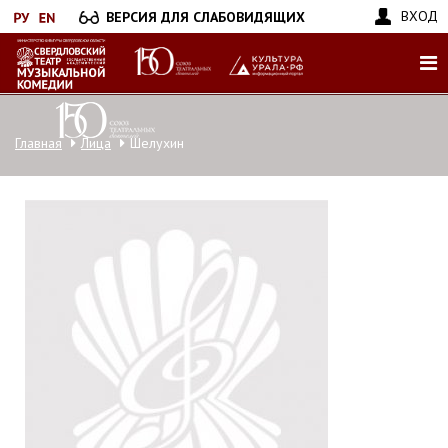
Перейти
ВХОД
ВЕРСИЯ ДЛЯ СЛАБОВИДЯЩИХ
к
основному
содержанию
Главная
Лица
Шелухин