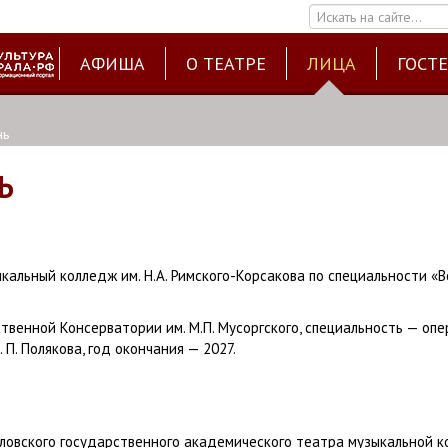
Искать на сайте...
АФИША
О ТЕАТРЕ
ЛИЦА
ГОСТ
нь
Ь
альный колледж им. Н.А. Римского-Корсакова по специальности «
твенной Консерватории им. М.П. Мусоргского, специальность — оп
. П. Полякова, год окончания — 2027.
дловского государственного академического театра музыкальной 