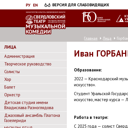
Перейти
ВЕРСИЯ ДЛЯ СЛАБОВИДЯЩИХ
к
основному
содержанию
Главная
Лица
Горба
ЛИЦА
Иван
ГОРБАН
Администрация
Творческое руководство
Образование:
Солисты
2022 — Краснодарский музык
Хор
искусство».
Балет
Студент Уральской Государс
Оркестр
искусство, мастер курса — Л
Детская студия имени
Владислава Разноглядова
Джазовый ансамбль Платона
Работа в театре:
Газелериди
С 2025 года — солист Свер