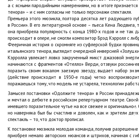
а с ясными пародийными намерениями, но в итоге признается 
тенора» – и с ним согласны не только персонажи спектакля.
П
ремьера этого мюзикла, полтора десятка лет радующего пу
в России». В его литературной основе – пьеса Кена Людвига
она приобрела популярность с конца 1980-х годов и не так 
происходит в опере, не смогли композитор Брэд Кэрролл с либ
Фееричная история о скромняге из суфлерской будки провин
итальянского тенора, выглядит очередной инверсией «Золушки»
Кэрролла увлекает ловко закрученный микст джазовой энерги
начинаются с фрагментов «Отелло» Верди, отзвуки россиниев
поразить своим вокалом заезжую звезду, выдает набор зна
(действие происходит в 1930-е годы) четко воспроизводи
поражаешься тому, что модель не устарела, технологии рабо
Замысел постановки «Одолжите тенора» в России принадлеж
и мечтал о дебюте в российском репертуарном театре. Своей
имевшего поразительное чутье на все свежее и оригинальное.
но наверняка был бы счастлив и доволен, как и зрители дву
спектакль – то, что доктор прописал.
К постановке мюзикла молодая команда, получив разрешение 
приобрел немало авторских нюансов и штрихов, начиная с ли