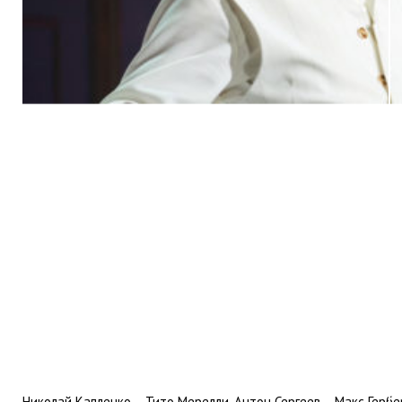
Николай Капленко – Тито Мерелли, Антон Сергеев – Макс Гербе