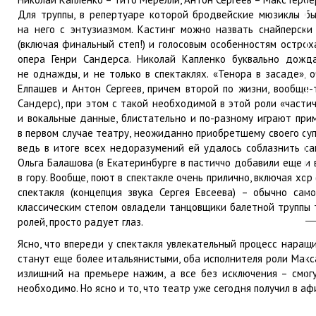
Для труппы, в репертуаре которой бродвейские мюзиклы бы
на него с энтузиазмом. Кастинг можно назвать снайперски 
(включая финальный степ!) и голосовым особенностям остро
опера Генри Сандерса. Николай Капленко буквально дожда
не однажды, и не только в спектаклях. «Тенора в засаде», 
Елпашев и Антон Сергеев, причем второй по жизни, ­вообще
Сандерс), при этом с такой необходимой в этой роли «части
и вокальные данные, блистательно и по-разному играют прим
в первом случае театру, неожиданно приобретшему своего супе
ведь в итоге всех недоразумений ей удалось соблазнить са
Ольга Балашова (в Екатеринбурге в пастиччо добавили еще и 
в гору. Вообще, поют в спектакле очень прилично, включая х
спектакля (концепция звука Сергея Евсеева) – обычно са
классическим степом овладели танцовщики балетной труппы т
ролей, просто радует глаз.
Ясно, что впереди у спектакля увлекательный процесс наращи
станут еще более итальянистыми, оба исполнителя роли Макс
излишний на премьере нажим, а все без исключения – смогу
необходимо. Но ясно и то, что театр уже сегодня получил в а