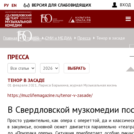
Перейти
ВХОД
ВЕРСИЯ ДЛЯ СЛАБОВИДЯЩИХ
к
основному
содержанию
Главная
О театре
СМИ и МЕДИА
Пресса
Тенор в засаде
ПРЕССА
ВЫБРАТЬ
ТЕНОР В ЗАСАДЕ
01 февраля 2021, Лариса Барыкина, журнал Музыкальная жизнь
https://muzlifemagazine.ru/tenor-v-zasade/
В Свердловской музкомедии по
Просто удивительно, как опера с опереттой, да и классиче
в закулисье, основной сюжет двигается параллельно «театра
до «Призрака оперы». Ситуация приобретает особую пикан