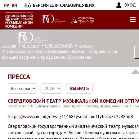
Перейти
ВХОД
ВЕРСИЯ ДЛЯ СЛАБОВИДЯЩИХ
к
основному
содержанию
Главная
О театре
СМИ и МЕДИА
Пресса
Свердловский театр музыкальной комедии отправился на
большие гастроли в преддверии 93-го сезона
ПРЕССА
ВЫБРАТЬ
СВЕРДЛОВСКИЙ ТЕАТР МУЗЫКАЛЬНОЙ КОМЕДИИ ОТПРАВ
20 августа 2025, Информационная служба портала, Информационный по
https://www
.све.рф/news/31468?ysclid=mel1ylmksz722483685
Свердловский государственный академический театр музыкал
гастрольный тур по городам России. Первым пунктом в гастрол