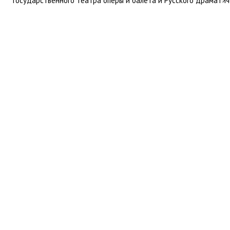
государственного театра оперы и балета и Русского драматич