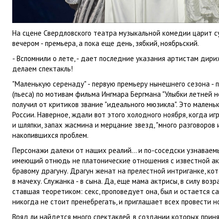
На сцене Свердловского театра музыкальной комедии царит су
вечером - премьера, а пока еще день, зябкий, ноябрьский.
- Вспомнили о лете, - дает последние указания артистам дири
делаем спектакль!
"Маленькую серенаду" - первую премьеру нынешнего сезона - 
(пьеса) по мотивам фильма Ингмара Бергмана "Улыбки летней н
получил от критиков звание "идеального мюзикла". Это малень
России. Наверное, ждали вот этого холодного ноября, когда и
и шляпки, запах жасмина и мерцание звезд, "много разговоров 
накопившихся проблем.
Персонажи далеки от наших реалий… и по-соседски узнаваемы
имеющий отнюдь не платонические отношения с известной акт
бравому драгуну. Драгун женат на прелестной интриганке, ко
в мачеху. Служанка - в сына. Да, еще мама актрисы, в силу во
ставшая теоретиком: секс, проповедует она, был и остается 
никогда не стоит пренебрегать, и приглашает всех провести но
Вряд ли найдется много спектаклей, в создании которых приня