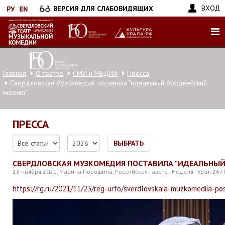
Перейти
ВХОД
ВЕРСИЯ ДЛЯ СЛАБОВИДЯЩИХ
к
основному
содержанию
Главная
О театре
СМИ и МЕДИА
Пресса
Свердловская музкомедия поставила "идеальный бродвейский
мюзикл"
ПРЕССА
ВЫБРАТЬ
СВЕРДЛОВСКАЯ МУЗКОМЕДИЯ ПОСТАВИЛА "ИДЕАЛЬНЫ
23 ноября 2021, Марина Порошина, Российская газета - Неделя - Урал 26
https://rg.ru/2021/11/23/reg-urfo/sverdlovskaia-muzkomediia-post