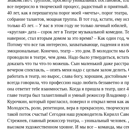
знакомство с труппой, просмотр уникальных постановок, пл
все переросло в творческий процесс, радостный и приятный
40 лет, как я перешагнула порог моей «мечты», порог театра,
собрание талантов, мощная труппа. В тот год, кстати, ему и
только 45 лет. – У вас в этом году не только личный юбилей,
«круглая» дата – сорок лет в Театре музыкальной комедии. Те
наверное, стал вторым домом за это время? – Как один год, ч
Потому что все так интересно, захватывающе, падения и взл
эмоциональные. Конечно, театр – это дом. В молодости мы 
проводили в театре, чем дома. Надо было утвердиться, встать
доказать что ты что-то можешь. Сын маленький даже расстра
вечером спектакль, – опять меня надо с целым залом делить.
работать в театр, но вырос, слава богу, хорошим, достойным
всегда говорила, что профессию надо любить беззаветно и пр
она ответит тебе взаимностью. Когда я пришла в театр, шел 4
главе театра был талантливый и умный режиссер Владимир
Курочкин, который пригласил, поверил и открыл меня как ак
Молодость, роли, репетиции, вера в прекрасную, творческую 
такой поток счастья! Сегодня наш руководитель Кирилл Сав
Стрежнев, главный режиссер театра, – уникальный человек. 
высоком художественном уровне. И мы все – команда, мы сем