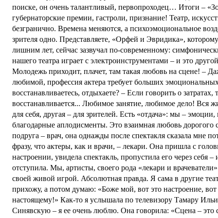
поиске, он очень талантливый, первопроходец… Итоги – «З
губернаторские премии, гастроли, признание! Театр, искусст
безгранично. Времена меняются, а психоэмоциональное возд
зрителя одно. Представляете, «Орфей и Эвридика», которому
лишним лет, сейчас зазвучал по-современному: симфоническ
нашего театра играет с электроинструментами – и это другой
Молодежь приходит, плачет, там такая любовь на сцене! – Д
любимой, профессия актера требует больших эмоциональных 
восстанавливаетесь, отдыхаете? – Если говорить о затратах, т
восстанавливается... Любимое занятие, любимое дело! Вся жи
для себя, другая – для зрителей. Есть «отдача»: мы – эмоции,
благодарные аплодисменты. Это взаимная любовь дорогого с
подруга – врач, она однажды после спектакля сказала мне 
фразу, что актеры, как и врачи, – лекари. Она пришла с голо
настроении, увидела спектакль, пропустила его через себя – 
отступила. Мы, артисты, своего рода «лекари и врачеватели
своей живой игрой. Абсолютная правда. Я сама в другие теа
прихожу, а потом думаю: «Боже мой, вот это настроение, вот 
настоящему!» Как-то я услышала по телевизору Тамару Иль
Синявскую – я ее очень люблю. Она говорила: «Сцена – это 