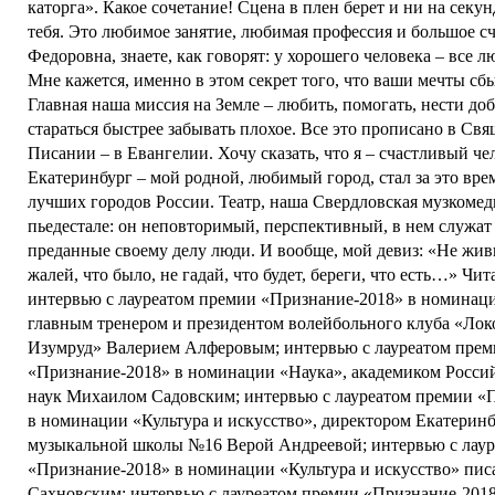
каторга». Какое сочетание! Сцена в плен берет и ни на секун
тебя. Это любимое занятие, любимая профессия и большое сч
Федоровна, знаете, как говорят: у хорошего человека – все 
Мне кажется, именно в этом секрет того, что ваши мечты сб
Главная наша миссия на Земле – любить, помогать, нести до
стараться быстрее забывать плохое. Все это прописано в Св
Писании – в Евангелии. Хочу сказать, что я – счастливый че
Екатеринбург – мой родной, любимый город, стал за это вре
лучших городов России. Театр, наша Свердловская музкомед
пьедестале: он неповторимый, перспективный, в нем служат
преданные своему делу люди. И вообще, мой девиз: «Не жив
жалей, что было, не гадай, что будет, береги, что есть…» Чит
интервью с лауреатом премии «Признание-2018» в номинац
главным тренером и президентом волейбольного клуба «Лок
Изумруд» Валерием Алферовым; интервью с лауреатом пре
«Признание-2018» в номинации «Наука», академиком Росси
наук Михаилом Садовским; интервью с лауреатом премии «
в номинации «Культура и искусство», директором Екатеринб
музыкальной школы №16 Верой Андреевой; интервью с лау
«Признание-2018» в номинации «Культура и искусство» пис
Сахновским; интервью с лауреатом премии «Признание-201