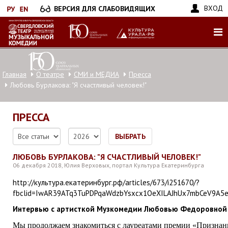
Перейти
ВХОД
ВЕРСИЯ ДЛЯ СЛАБОВИДЯЩИХ
к
основному
содержанию
Главная
О театре
СМИ и МЕДИА
Пресса
Любовь Бурлакова: "Я счастливый человек!"
ПРЕССА
ВЫБРАТЬ
ЛЮБОВЬ БУРЛАКОВА: "Я СЧАСТЛИВЫЙ ЧЕЛОВЕК!"
06 декабря 2018, Юлия Верховых, портал Культура Екатеринбурга
http://культура.екатеринбург.рф/articles/673/i251670/?
fbclid=IwAR39ATq3TuPDPqaWdzbYsxcx1OeXILAJhUx7mbCeV9A5
Интервью с артисткой Музкомедии Любовью Федоровной
Мы продолжаем знакомиться с лауреатами премии «Признани