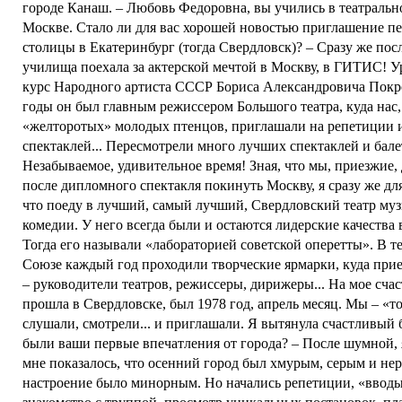
городе Канаш. – Любовь Федоровна, вы учились в театральн
Москве. Стало ли для вас хорошей новостью приглашение пе
столицы в Екатеринбург (тогда Свердловск)? – Сразу же пос
училища поехала за актерской мечтой в Москву, в ГИТИС! У
курс Народного артиста СССР Бориса Александровича Покро
годы он был главным режиссером Большого театра, куда нас,
«желторотых» молодых птенцов, приглашали на репетиции 
спектаклей... Пересмотрели много лучших спектаклей и бале
Незабываемое, удивительное время! Зная, что мы, приезжие
после дипломного спектакля покинуть Москву, я сразу же дл
что поеду в лучший, самый лучший, Свердловский театр му
комедии. У него всегда были и остаются лидерские качества
Тогда его называли «лабораторией советской оперетты». В те
Союзе каждый год проходили творческие ярмарки, куда при
– руководители театров, режиссеры, дирижеры... На мое счас
прошла в Свердловске, был 1978 год, апрель месяц. Мы – «то
слушали, смотрели... и приглашали. Я вытянула счастливый 
были ваши первые впечатления от города? – После шумной,
мне показалось, что осенний город был хмурым, серым и не
настроение было минорным. Но начались репетиции, «вводы