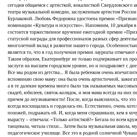
сегодня общаемся с артисткой, вокалисткой Свердловского 
театра музыкальной комедии, заслуженным артистом Росси
Бурлаковой. Любовь Федоровна удостоена премии «Признан
номинации «Культура и искусство». Напомним, 10 декабря в
состоится торжественное вручение ежегодной премии «Приз
статусной награды для профессионалов разных сфер деятель
многолетний вклад в развитие нашего города. Особенностью
является то, что в год получения премии лауреаты отмечают
Таким образом, Екатеринбург не только подчеркивает их п
заслуги на высшем городском уровне, но и поздравляет с дн
Все мы родом из детства... Я была ребенком очень впечатли
вспоминаю свою маму: она была очень артистичной, зажигат
а в те далекие времена много было так называемых массовых
свадеб, юбилеев, святок-колядок, и моя мама всегда на них п
причем до неузнаваемости! После, когда выяснялось, что это
всегда восхищалась и гордилась ею. Естественно, очень хоте
похожей, подражать ей. И, когда меня спрашивали, кем я хочу
вырасту – отвечала: «Только алтисткой!» Бегала по всем круж
танцевала, читала стихи... Затем была музыкальная школа, м
педагогическое училище. Все это в родной солнечной Чува