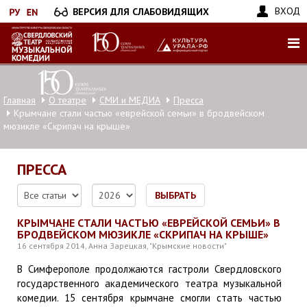
Перейти
ВХОД
ВЕРСИЯ ДЛЯ СЛАБОВИДЯЩИХ
к
основному
содержанию
Главная
О театре
СМИ и МЕДИА
Пресса
Крымчане стали частью «еврейской семьи» в бродвейском
мюзикле «Скрипач на крыше»
ПРЕССА
ВЫБРАТЬ
КРЫМЧАНЕ СТАЛИ ЧАСТЬЮ «ЕВРЕЙСКОЙ СЕМЬИ» В
БРОДВЕЙСКОМ МЮЗИКЛЕ «СКРИПАЧ НА КРЫШЕ»
16 сентября 2014, Анна Зарецкая, "Крымские новости"
В Симферополе продолжаются гастроли Свердловского
государственного академического театра музыкальной
комедии. 15 сентября крымчане смогли стать частью