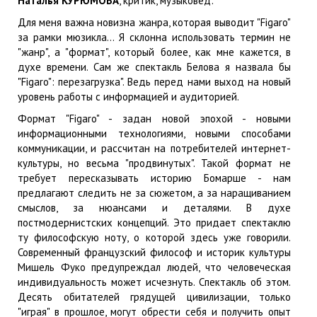
Наталья КУРЮМОВА
, критик, музыковед:
Для меня важна новизна жанра, которая выводит "Figaro"
за рамки мюзикла... Я склонна использовать термин не
"жанр", а "формат", который более, как мне кажется, в
духе времени. Сам же спектакль Белова я назвала бы
"Figaro": перезагрузка". Ведь перед нами выход на новый
уровень работы с информацией и аудиторией.
Формат "Figaro" - задан новой эпохой - новыми
информационными технологиями, новыми способами
коммуникации, и рассчитан на потребителей интернет-
культуры, но весьма "продвинутых". Такой формат не
требует пересказывать историю Бомарше - нам
предлагают следить не за сюжетом, а за наращиванием
смыслов, за нюансами и деталями. В духе
постмодернистских концепций. Это придает спектаклю
ту философскую ноту, о которой здесь уже говорили.
Современный французский философ и историк культуры
Мишель Фуко предупреждал людей, что человеческая
индивидуальность может исчезнуть. Спектакль об этом.
Десять обитателей грядущей цивилизации, только
"играя" в прошлое, могут обрести себя и получить опыт