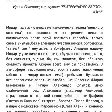
Ирина Северова, гид-журнал "ЕКАТЕРИНБУРГ. ЕВРОПА-
АЗИЯ"
Моцарт здесь - отнюдь не каноническая икона "венского
классика", но волноваться за реноме великого
композитора после этой премьеры способны только
самые унылые, без малейшего чувства юмора, ортодоксы.
"Вечный свет" неугасим, и Вольфгангу Амадею нашему
Моцарту уже ничего не грозит, а будь он жив сегодня, то,
без сомнения, оценил бы, как минимум, бесшабашную
смелость проекта. Скорее всего, ему бы понравилось. В
атмосфере высоковольтного эротического напряжения
(абсолютно моцартовская тема!) пребывают буквально
все персонажи: азартные влюбленные Сюзанна (Мария
Виненкова) и Фигаро (Александр Копылов), явно
озабоченный Граф Альмавива (Владимир Алексеев),
страдающая от женской невостребованности Графиня
(Светлана Кочанова), интриган Бартоло (Павел Дралов), а
в паре с моложавой Марселиной (Ольга Клеин) и, конечно
же, парочка тинейджеров, стриженных под ноль,