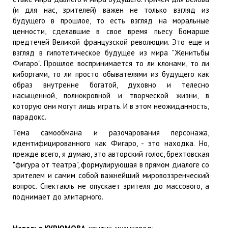
(и для нас, зрителей) важен не только взгляд из
будущего в прошлое, то есть взгляд на моральные
ценности, сделавшие в свое время пьесу Бомарше
предтечей Великой французской революции. Это еще и
взгляд в гипотетическое будущее из мира "Женитьбы
Фигаро". Прошлое воспринимается то ли клонами, то ли
киборгами, то ли просто обывателями из будущего как
образ внутренне богатой, духовно и телесно
насыщенной, полнокровной и творческой жизни, в
которую они могут лишь играть. И в этом неожиданность,
парадокс.
Тема самообмана и разочарования персонажа,
идентифицированного как Фигаро, - это находка. Но,
прежде всего, я думаю, это авторский голос, брехтовская
"фигура от театра", формулирующая в прямом диалоге со
зрителем и самим собой важнейший мировоззренческий
вопрос. Спектакль не опускает зрителя до массового, а
поднимает до элитарного.