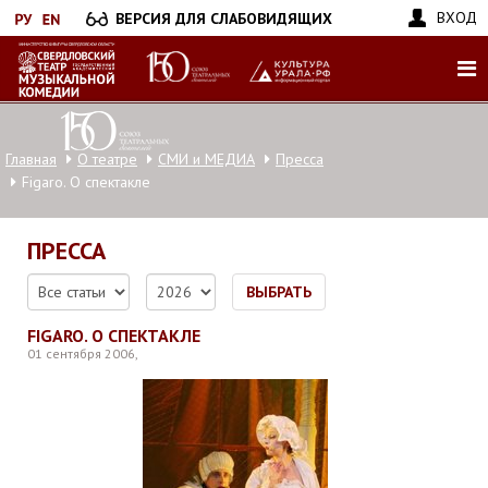
Перейти
ВХОД
ВЕРСИЯ ДЛЯ СЛАБОВИДЯЩИХ
к
основному
содержанию
Главная
О театре
СМИ и МЕДИА
Пресса
Figaro. О спектакле
ПРЕССА
ВЫБРАТЬ
FIGARO. О СПЕКТАКЛЕ
01 сентября 2006,