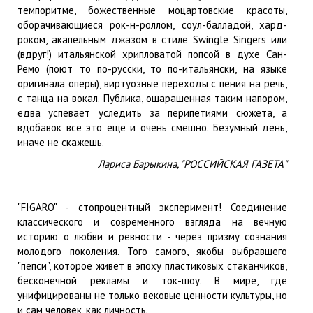
темпоритме, божественные моцартовские красоты,
оборачивающиеся рок-н-роллом, соул-балладой, хард-
роком, акапельным джазом в стиле Swingle Singers или
(вдруг!) итальянской хрипловатой попсой в духе Сан-
Ремо (поют то по-русски, то по-итальянски, на языке
оригинала оперы), виртуозные переходы с пения на речь,
с танца на вокал. Публика, ошарашенная таким напором,
едва успевает уследить за перипетиями сюжета, а
вдобавок все это еще и очень смешно. Безумный день,
иначе не скажешь.
Лариса Барыкина, "РОССИЙСКАЯ ГАЗЕТА"
"FIGARO" - стопроцентный эксперимент! Соединение
классического и современного взгляда на вечную
историю о любви и ревности - через призму сознания
молодого поколения. Того самого, якобы выбравшего
"пепси", которое живет в эпоху пластиковых стаканчиков,
бесконечной рекламы и ток-шоу. В мире, где
унифицированы не только вековые ценности культуры, но
и сам человек, как личность.