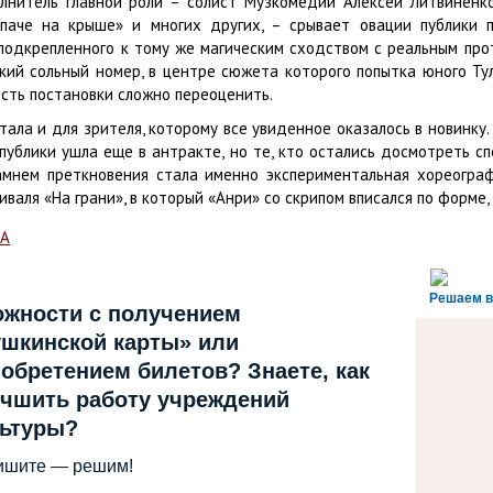
олнитель главной роли – солист Музкомедии Алексей Литвиненк
ипаче на крыше» и многих других, – срывает овации публики
 подкрепленного к тому же магическим сходством с реальным про
кий сольный номер, в центре сюжета которого попытка юного Тул
ость постановки сложно переоценить.
ала и для зрителя, которому все увиденное оказалось в новинку
публики ушла еще в антракте, но те, кто остались досмотреть с
амнем преткновения стала именно экспериментальная хореограф
иваля «На грани», в который «Анри» со скрипом вписался по форме
СА
Решаем в
ожности с получением
шкинской карты» или
обретением билетов? Знаете, как
чшить работу учреждений
льтуры?
ишите — решим!