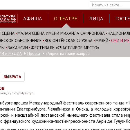
Искать на сайте...
АФИША
О ТЕАТРЕ
ЛИЦА
ГОСТ
 СЦЕНА
МАЛАЯ СЦЕНА ИМЕНИ МИХАИЛА САФРОНОВА
НАЦИОНАЛ
ЕСКОЕ ОБЕСПЕЧЕНИЕ
ВОЛОНТЁРСКАЯ СЛУЖБА
МУЗЕЙ
СМИ И М
РЫ
ВАКАНСИИ
ФЕСТИВАЛЬ «СЧАСТЛИВОЕ МЕСТО»
МИ и МЕДИА
Пресса
«Анри»: на грани жанров
ВЫБРАТЬ
ОВ
ьев, КультурМультур
инбурге прошел Международный фестиваль современного танца «На
омпании Екатеринбурга, Челябинска и Омска, а молодые хореог
ркой и масштабной постановкой нынешнего фестиваля стала мир
го французского художника-постимпрессиониста Анри де Тулуз-Ло