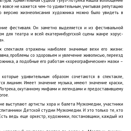
льтуры. Удивительная судьба Тулуз-Лотрека нашла воплощение
е вовсе не кажется чем-то удивительным, учитывая репутацию
ую версию жизнеописания художника можно было увидеть в
ание фестиваля. Он заметно выделяется и из фестивальной
ом для театра и всей екатеринбургской сцены жанре хорус-
а».
ах спектакля отражены наиболее значимые вехи его жизни:
вма, проблемы со здоровьем и увлечение живописью, переезд
ожника, а подобные его работам «хореографические» мазки –
, которые удивительным образом сочетаются в спектакле,
тся лишним. Имеет значение музыка, имеют значение краски,
-Лотрека, окутанному мифами и легендами и предоставившему
огое.
ене выступают артисты хора и балета Музкомедии, участники
спитанники Детской студии Музкомедии. И это только те, кто
Есть ведь еще оркестр, художники, постановщики, каждый из