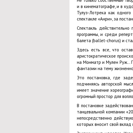
Не только собственные тво
и в кинематографе, и в ху
Тулуз-Лотрека как одного
спектакле «Анри», за поста
Спектакль действительно 
программы, и среди репер
балета (ballet-chorus) и с
Здесь есть все, что оста
аристократическое происхо
на Монматр и Мулен Руж… П
фантазии на тему жизненно
Это постановка, где зад
подчиняясь авторской мысл
имеет значение хореографи
огромный простор для вопло
В постановке задействован
танцевальной компании «20
непосредственно действуют
которых вносит свой вклад 