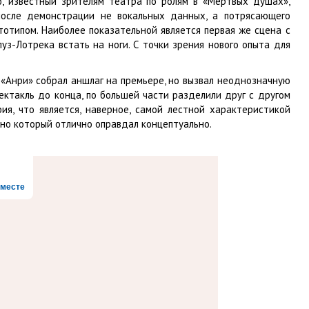
о, известный зрителям театра по ролям в «Мертвых душах»,
 после демонстрации не вокальных данных, а потрясающего
тотипом. Наиболее показательной является первая же сцена с
уз-Лотрека встать на ноги. С точки зрения нового опыта для
. «Анри» собрал аншлаг на премьере, но вызвал неоднозначную
пектакль до конца, по большей части разделили друг с другом
ия, что является, наверное, самой лестной характеристикой
, но который отлично оправдал концептуально.
месте