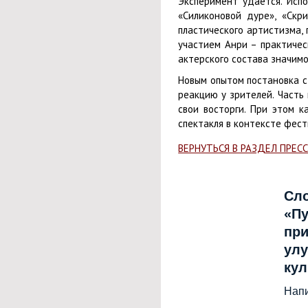
Эксперимент удается. Исп
«Силиконовой дуре», «Скр
пластического артистизма,
участием Анри – практичес
актерского состава значим
Новым опытом постановка ст
реакцию у зрителей. Часть 
свои восторги. При этом к
спектакля в контексте фест
ВЕРНУТЬСЯ В РАЗДЕЛ ПРЕС
Сл
«Пу
при
улу
ку
Нап