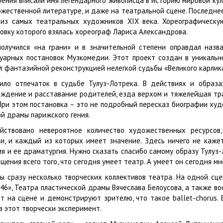
рения вписали имя легендарного живописца в историю мировой ку
дожественной литературе, и даже на театральной сцене. Последне
 из самых театральных художников XIX века. Хореографическ
новку которого взялась хореограф Лариса Александрова.
получился «на грани» и в значительной степени оправдал назв
туарных постановок Музкомедии. Этот проект создан в уникальн
тал фантазийной реконструкцией нелегкой судьбы «Великого карлик
вило отпечаток в судьбе Тулуз-Лотрека. В действиях и образ
ждение и расставание родителей, езда верхом и тяжелейшая тра
ри этом постановка – это не подробный пересказ биографии худ
й драмы парижского гения.
ействовано невероятное количество художественных ресурсов
и, и каждый из которых имеет значение. Здесь ничего не каже
я и ее драматургия. Нужно сказать спасибо самому образу Тулуз
щения всего того, что сегодня умеет театр. А умеет он сегодня мн
ы сразу несколько творческих коллективов театра. На одной сц
46», Театра пластической драмы Вячеслава Белоусова, а также во
 на сцене и демонстрируют зрителю, что такое ballet-chorus. 
в этот творчески эксперимент.