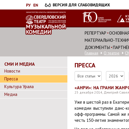
Перейти
ВЕРСИЯ ДЛЯ СЛАБОВИДЯЩИХ
к
основному
содержанию
РЕПЕРТУАР
ОСНОВНАЯ
МАТЕРИАЛЬНО-ТЕХНИЧ
ДОКУМЕНТЫ
ПАРТНЁ
Главная
О театре
С
СМИ И МЕДИА
ПРЕССА
Новости
Пресса
Культура Урала
«АНРИ»: НА ГРАНИ ЖАНР
25 декабря 2014, Дмитрий Савел
Медиа
Уже в шестой раз в Екатер
комедии выступили данс-к
офф-программы. Самой же я
честь 150-летия знаменито