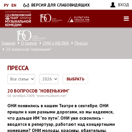
Перейти
ВХОД
ВЕРСИЯ ДЛЯ СЛАБОВИДЯЩИХ
к
основному
содержанию
Главная
О театре
СМИ и МЕДИА
Пресса
20 вопросов "новеньким"
ПРЕССА
ВЫБРАТЬ
20 ВОПРОСОВ "НОВЕНЬКИМ"
01 октября 2009, "www.muzkom.net"
ОНИ появились в нашем Театре в сентябре. ОНИ
пришли к нам разными дорогами, но мы надеемся,
что дальше ИМ "по пути". ОНИ уже освоились -
вводятся в репертуар, работают над концертными
номерами? ОНИ молоды, красивы, обаятельны,