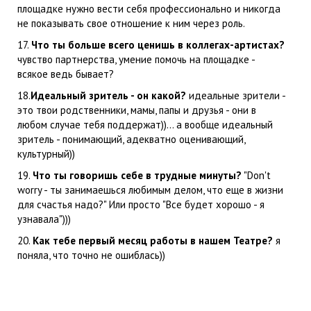
площадке нужно вести себя профессионально и никогда
не показывать свое отношение к ним через роль.
17.
Что ты больше всего ценишь в коллегах-артистах?
чувство партнерства, умение помочь на площадке -
всякое ведь бывает?
18.
Идеальный зритель - он какой?
идеальные зрители -
это твои родственники, мамы, папы и друзья - они в
любом случае тебя поддержат))... а вообще идеальный
зритель - понимающий, адекватно оценивающий,
культурный))
19.
Что ты говоришь себе в трудные минуты?
"Don't
worry - ты занимаешься любимым делом, что еще в жизни
для счастья надо?" Или просто "Все будет хорошо - я
узнавала")))
20.
Как тебе первый месяц работы в нашем Театре?
я
поняла, что точно не ошиблась))