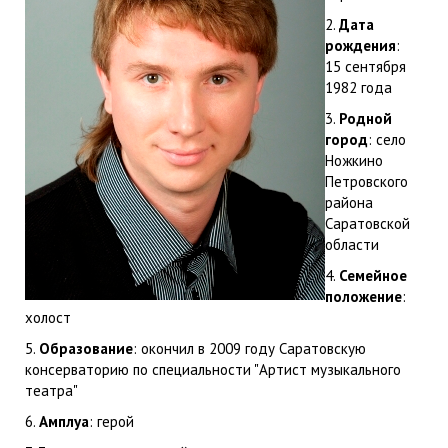
2.
Дата
рождения
:
15 сентября
1982 года
3.
Родной
город
: село
Ножкино
Петровского
района
Саратовской
области
4.
Семейное
положение
:
холост
5.
Образование
: окончил в 2009 году Саратовскую
консерваторию по специальности "Артист музыкального
театра"
6.
Амплуа
: герой