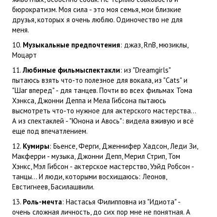
бюрократизм. Моя сила - это моя семья, мои близкие
друзья, которых я очень люблю. Одиночество не для
меня.
10.
Музыкальные предпочтения
: джаз, RnB, мюзиклы,
Моцарт
11.
Любимые фильмыспектакли
: из "Dreamgirls"
пытаюсь взять что-то полезное для вокала, из "Cats" и
"Шаг вперед" - для танцев. Почти во всех фильмах Тома
Хэнкса, Джонни Деппа и Мела Гибсона пытаюсь
высмотреть что-то нужное для актерского мастерства...
А из спектаклей - "Юнона и Авось": видела вживую и всё
еще под впечатлением.
12.
Кумиры
: Бьенсе, Ферги, Дженнифер Хадсон, Леди Зи,
Макферри - музыка, Джонни Депп, Мерил Стрип, Том
Хэнкс, Мэл Гибсон - актерское мастерство, Уэйд Робсон -
танцы... И люди, которыми восхищаюсь: Леонов,
Евстигнеев, Басилашвили.
13.
Роль-мечта
: Настасья Филипповна из "Идиота" -
очень сложная личность, до сих пор мне не понятная. А