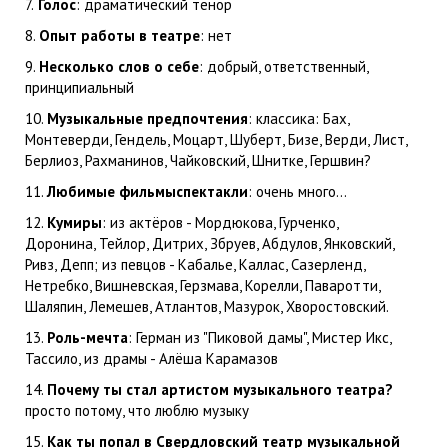
7.
Голос
: драматический тенор
8.
Опыт работы в театре
: нет
9.
Несколько слов о себе
: добрый, ответственный,
принципиальный
10.
Музыкальные предпочтения
: классика: Бах,
Монтеверди, Гендель, Моцарт, Шуберт, Бизе, Верди, Лист,
Берлиоз, Рахманинов, Чайковский, Шнитке, Гершвин?
11.
Любимые фильмыспектакли
: очень много...
12.
Кумиры
: из актёров - Мордюкова, Гурченко,
Доронина, Тейлор, Дитрих, Збруев, Абдулов, Янковский,
Ривз, Депп; из певцов - Кабалье, Каллас, Сазерленд,
Нетребко, Вишневская, Герзмава, Корелли, Паваротти,
Шаляпин, Лемешев, Атлантов, Мазурок, Хворостовский.
13.
Роль-мечта
: Герман из "Пиковой дамы", Мистер Икс,
Тассило, из драмы - Алёша Карамазов
14.
Почему ты стал артистом музыкального театра?
просто потому, что люблю музыку
15.
Как ты попал в Свердловский театр музыкальной