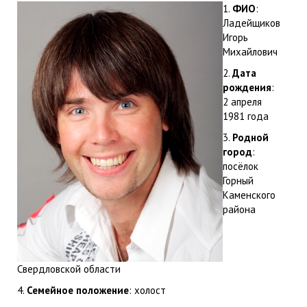
1.
ФИО
:
Ладейщиков
Игорь
Михайлович
2.
Дата
рождения
:
2 апреля
1981 года
3.
Родной
город
:
посёлок
Горный
Каменского
района
Свердловской области
4.
Семейное положение
: холост