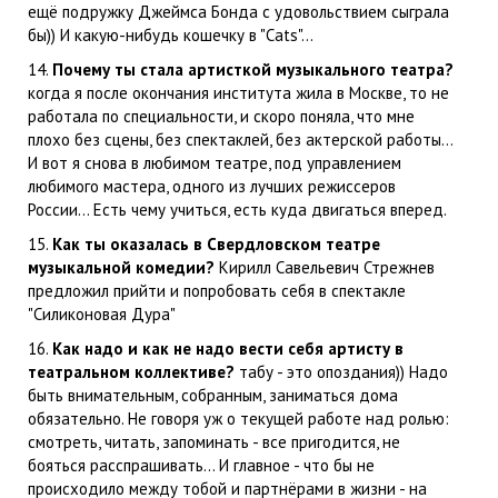
ещё подружку Джеймса Бонда с удовольствием сыграла
бы)) И какую-нибудь кошечку в "Cats"...
14.
Почему ты стала артисткой музыкального театра?
когда я после окончания института жила в Москве, то не
работала по специальности, и скоро поняла, что мне
плохо без сцены, без спектаклей, без актерской работы...
И вот я снова в любимом театре, под управлением
любимого мастера, одного из лучших режиссеров
России... Есть чему учиться, есть куда двигаться вперед.
15.
Как ты оказалась в Свердловском театре
музыкальной комедии?
Кирилл Савельевич Стрежнев
предложил прийти и попробовать себя в спектакле
"Силиконовая Дура"
16.
Как надо и как не надо вести себя артисту в
театральном коллективе?
табу - это опоздания)) Надо
быть внимательным, собранным, заниматься дома
обязательно. Не говоря уж о текущей работе над ролью:
смотреть, читать, запоминать - все пригодится, не
бояться расспрашивать... И главное - что бы не
происходило между тобой и партнёрами в жизни - на