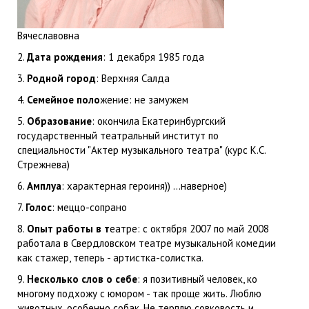
Вячеславовна
2.
Дата рождения
: 1 декабря 1985 года
3.
Родной город
: Верхняя Салда
4.
Семейное поло
жение: не замужем
5.
Образование
: окончила Екатеринбургский
государственный театральный институт по
специальности "Актер музыкального театра" (курс К.С.
Стрежнева)
6.
Амплуа
: характерная героиня)) ...наверное)
7.
Голос
: меццо-сопрано
8.
Опыт работы в т
еатре: с октября 2007 по май 2008
работала в Свердловском театре музыкальной комедии
как стажер, теперь - артистка-солистка.
9.
Несколько слов о себе
: я позитивный человек, ко
многому подхожу с юмором - так проще жить. Люблю
животных, особенно собак. Не терплю совковость и