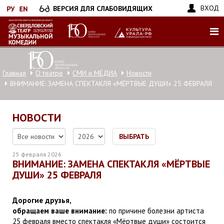
Перейти
ВХОД
ВЕРСИЯ ДЛЯ СЛАБОВИДЯЩИХ
к
основному
содержанию
Главная
О театре
СМИ и МЕДИА
Новости
ВНИМАНИЕ: ЗАМЕНА СПЕКТАКЛЯ «МЁРТВЫЕ ДУШИ» 25 ФЕВРАЛЯ
НОВОСТИ
ВЫБРАТЬ
25 февраля 2026
ВНИМАНИЕ: ЗАМЕНА СПЕКТАКЛЯ «МЁРТВЫЕ
ДУШИ» 25 ФЕВРАЛЯ
Дорогие друзья,
обращаем ваше внимание:
по причине болезни артиста
25 февраля вместо спектакля «Мёртвые души» состоится