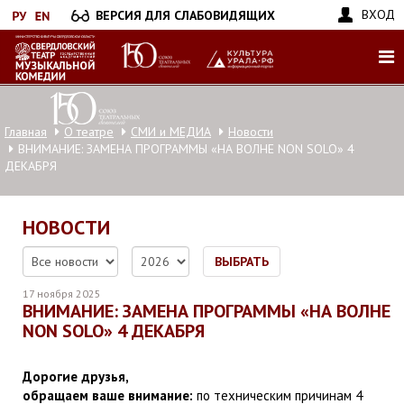
Перейти
ВХОД
ВЕРСИЯ ДЛЯ СЛАБОВИДЯЩИХ
к
основному
содержанию
Главная
О театре
СМИ и МЕДИА
Новости
ВНИМАНИЕ: ЗАМЕНА ПРОГРАММЫ «НА ВОЛНЕ NON SOLO» 4
ДЕКАБРЯ
НОВОСТИ
ВЫБРАТЬ
17 ноября 2025
ВНИМАНИЕ: ЗАМЕНА ПРОГРАММЫ «НА ВОЛНЕ
NON SOLO» 4 ДЕКАБРЯ
Дорогие друзья,
обращаем ваше внимание:
по техническим причинам 4