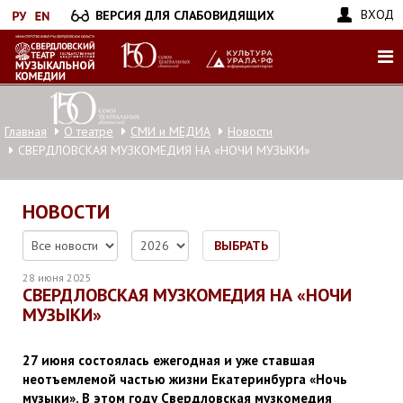
Перейти
ВХОД
ВЕРСИЯ ДЛЯ СЛАБОВИДЯЩИХ
к
основному
содержанию
Главная
О театре
СМИ и МЕДИА
Новости
СВЕРДЛОВСКАЯ МУЗКОМЕДИЯ НА «НОЧИ МУЗЫКИ»
НОВОСТИ
ВЫБРАТЬ
28 июня 2025
СВЕРДЛОВСКАЯ МУЗКОМЕДИЯ НА «НОЧИ
МУЗЫКИ»
27 июня состоялась ежегодная и уже ставшая
неотъемлемой частью жизни Екатеринбурга «Ночь
музыки». В этом году Свердловская музкомедия