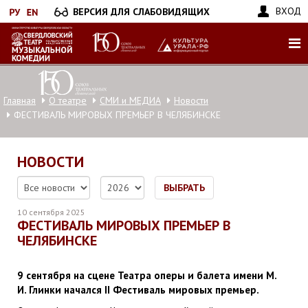
Перейти
ВХОД
ВЕРСИЯ ДЛЯ СЛАБОВИДЯЩИХ
к
основному
содержанию
Главная
О театре
СМИ и МЕДИА
Новости
ФЕСТИВАЛЬ МИРОВЫХ ПРЕМЬЕР В ЧЕЛЯБИНСКЕ
НОВОСТИ
ВЫБРАТЬ
10 сентября 2025
ФЕСТИВАЛЬ МИРОВЫХ ПРЕМЬЕР В
ЧЕЛЯБИНСКЕ
9 сентября на сцене Театра оперы и балета имени М.
И. Глинки начался II Фестиваль мировых премьер.